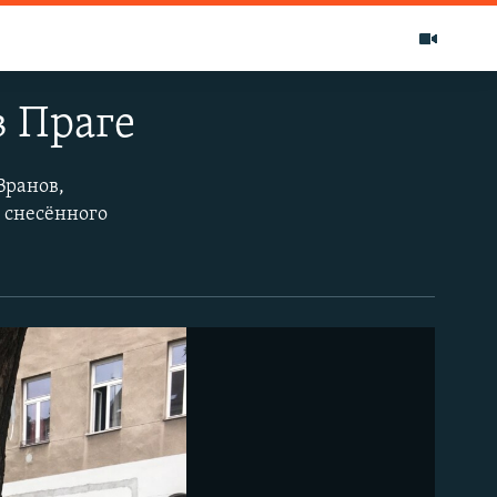
в Праге
Вранов,
 снесённого