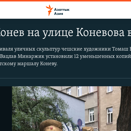
нев на улице Коневова 
тиваля уличных скульптур чешские художники Томаш 
 Вацлав Минаржик установили 12 уменьшенных копий
тскому маршалу Коневу.