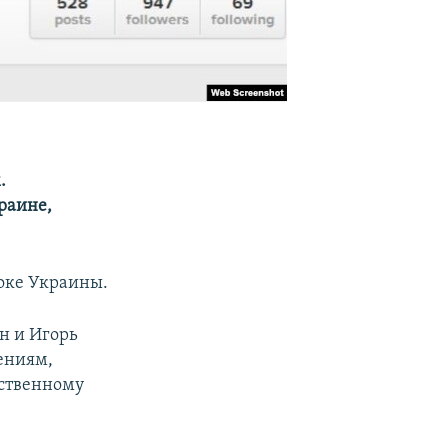
.
раине,
токе Украины.
н и Игорь
ениям,
бственному