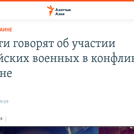
РАИНЕ
ти говорят об участии
йских военных в конфлик
не
К
09:59
ся