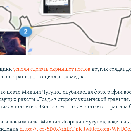
ыщики
успели сделать скриншот постов
других солдат до
свои страницы в социальных медиа.
что некто Михаил Чугунов опубликовал фотографии в
везущих ракеты «Град» в сторону украинской границы,
циальной сети «ВКонтакте». После этого его страница 
 они повылазили. Михаил Игоревич Чугунов, водитель 
рождения
https://t.co/5D0x7rhErT
pic.twitter.com/WNUQ