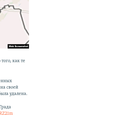
 того, как те
оенных
 на своей
была удалена.
Града
eRZ21m