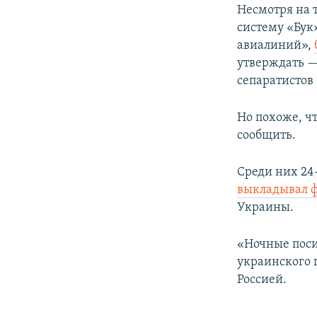
Несмотря на 
систему «Бук
авиалиний»,
утверждать —
сепаратистов 
Но похоже, ч
сообщить.
Среди них 24
выкладывал 
Украины.
«Ночные поси
украинского г
Россией.