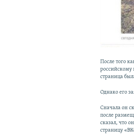
После того к
российскому г
страница был
Однако его за
Сначала он ск
после размещ
сказал, что о
страницу «ВК