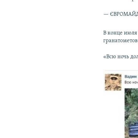
— ЄВРОМАЙД
В конце июля
гранатометов
«Всю ночь до