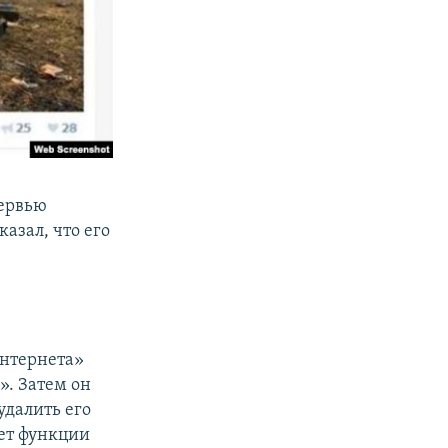
тервью
азал, что его
Интернета»
». Затем он
удалить его
еет функции