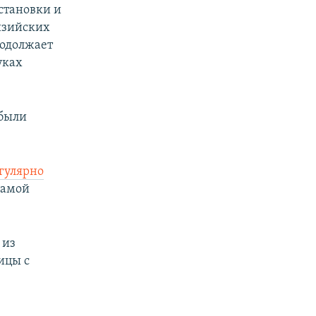
становки и
йзийских
родолжает
уках
абыли
гулярно
самой
 из
ицы с