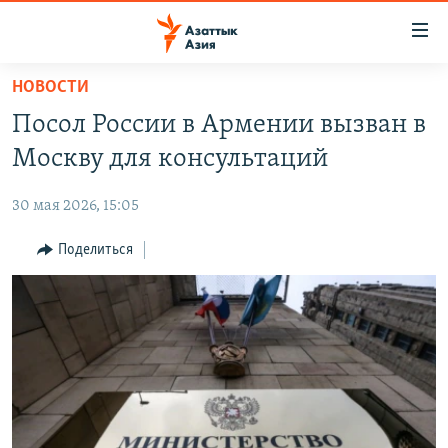
Доступность
ссылок
Вернуться
НОВОСТИ
к
ЦЕНТРАЛЬНАЯ АЗИЯ
Посол России в Армении вызван в
основному
НОВОСТИ
КАЗАХСТАН
содержанию
Москву для консультаций
ВОЙНА В УКРАИНЕ
Вернутся
КЫРГЫЗСТАН
к
30 мая 2026, 15:05
НА ДРУГИХ ЯЗЫКАХ
УЗБЕКИСТАН
главной
Поделиться
ТАДЖИКИСТАН
ҚАЗАҚША
навигации
ПОДПИШИТЕСЬ НА НАС В СОЦСЕТЯХ
Вернутся
КЫРГЫЗЧА
к
ЎЗБЕКЧА
поиску
ТОҶИКӢ
Все сайты РСЕ/РС
TÜRKMENÇE