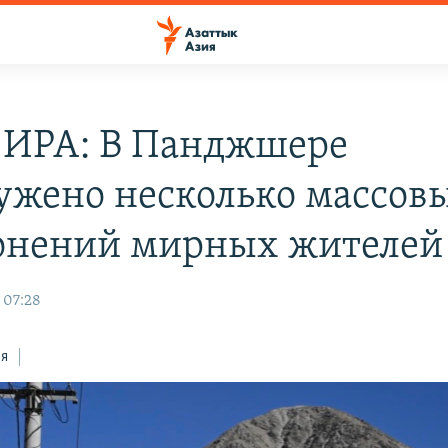
 ИРА: В Панджшере
ужено несколько массов
онений мирных жителей
 07:28
ся