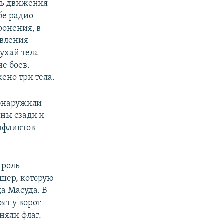
ль движения
бе радио
ронения, в
ивления
ухай тела
е боев.
ено три тела.
обнаружили
аны сзади и
нфликтов
троль
шер, которую
а Масуда. В
ят у ворот
няли флаг.