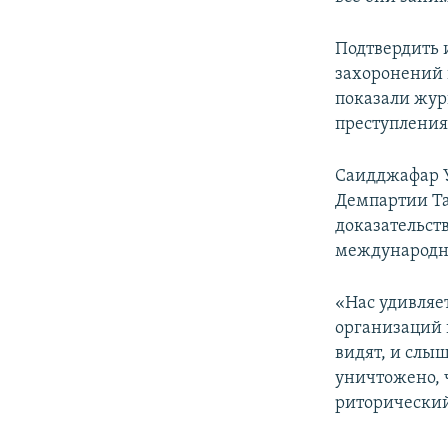
Подтвердить 
захоронений 
показали жур
преступления
Саидджафар У
Демпартии Т
доказательст
международн
«Нас удивля
организаций к
видят, и слы
уничтожено, 
риторический