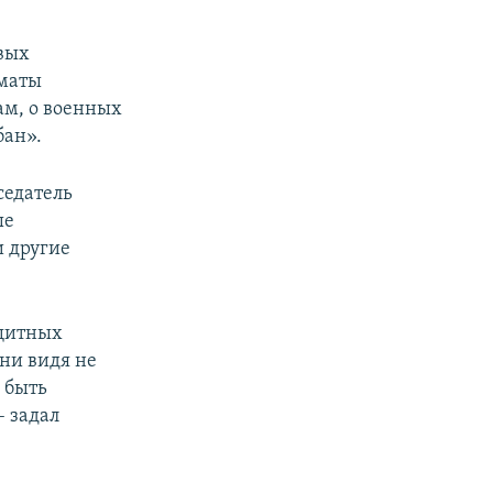
вых
оматы
ам, о военных
бан».
седатель
ые
и другие
ащитных
они видя не
 быть
– задал