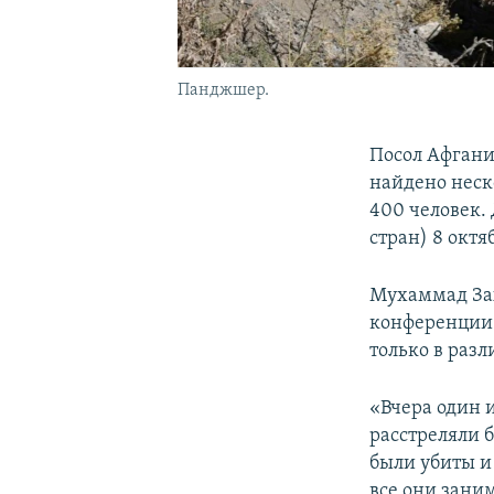
Панджшер.
Посол Афгани
найдено неск
400 человек.
стран) 8 окт
Мухаммад Зах
конференции 
только в раз
«Вчера один и
расстреляли 
были убиты и
все они зани