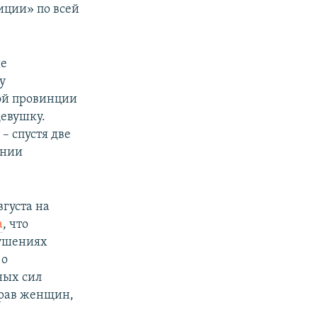
иции» по всей
ые
y
кой провинции
девушку.
– спустя две
ании
густа на
а
, что
рушениях
 о
ных сил
прав женщин,