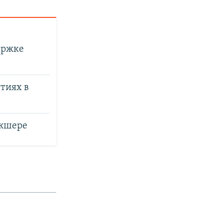
ержке
тиях в
джшере