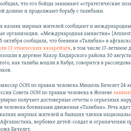
ообщил, что его бойцы занимают «стратегические поз
 долине и продолжают борьбу с талибами.
ых казнях мирных жителей сообщают и международн
ые организации. «Международная амнистия» (Amnest
) 5 октября сообщила, что боевики «Талибан» в афганс
или 13 этнических хазарейцев
, в том числе 17-летнюю 
изошли в деревне Кахор Хидирского района 30 августа 
того, как талибы вошли в Кабул, говорится в расследов
иков.
миссар ООН по правам человека Мишель Бачелет 24 ав
ессия Совета ООН по правам человека в Женеве
заявил
гулярно получает достоверные отчеты о серьезных на
в человека боевиками движения «Талибан». Речь идет
казнях мирных жителей и бывших членов националь
 Афганистана, вербовке детей-солдат и ограничении 
пожа Бачелет.