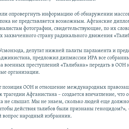
или опровергнуть информацию об обнаружении массо
пока не представляется возможным. Афганские дипл
налистам фотографии, свидетельствующие, по их слов
х захваченного страну радикального движения «Тали
смонзода, депутат нижней палаты парламента и пред
аджикистана, предложил дипмиссии ИРА все собранн
ва военных преступлений «Талибана» передать в ООН 
ые организации.
ет позиция ООН и отношение международных правоз
 трагедии Афганистана – создается впечатление, что 
ша не слышат. Мы не знаем, сколько людей еще должно
чтобы действия талибов были признаны геноцидом?», 
 вопрос народный избранник.