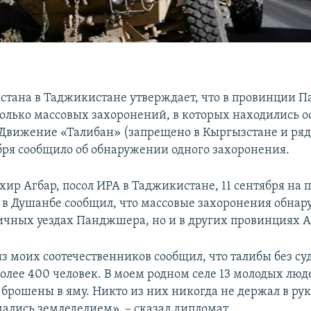
стана в Таджикистане утверждает, что в провинции 
олько массовых захоронений, в которых находились о
 Движение «Талибан» (запрещено в Кыргызстане и ряд
ября сообщило об обнаружении одного захоронения.
ир Агбар, посол ИРА в Таджикистане, 11 сентября на п
в Душанбе сообщил, что массовые захоронения обна
личных уездах Панджшера, но и в других провинциях 
з моих соотечественников сообщил, что талибы без суд
более 400 человек. В моем родном селе 13 молодых лю
 брошены в яму. Никто из них никогда не держал в ру
мались земледелием», – сказал дипломат.