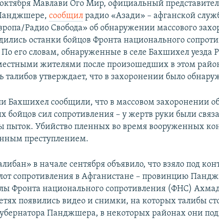
октября Мавлави Ого Мир, официальный представите
 Панджшере,
сообщил
радио «Азади» – афганской служ
вропа/Радио Свобода» об обнаружении массового захо
дились останки бойцов Фронта национального сопрот
 По его словам, обнаруженные в селе Бахшихел уезда Р
естными жителями после произошедших в этом район
ь талибов утверждает, что в захоронении было обнаруж
и Бахшихел сообщили, что в массовом захоронении 
х бойцов сил сопротивления – у жертв руки были связ
ы пыток. Убийство пленных во время вооруженных ко
енным преступлением.
либан» в начале сентября объявило, что взяло под кон
лот сопротивления в Афганистане – провинцию Пандж
лы Фронта национального сопротивления (ФНС) Ахмад
етях появились видео и снимки, на которых талибы сто
убернатора Панджшера, в некоторых районах они под