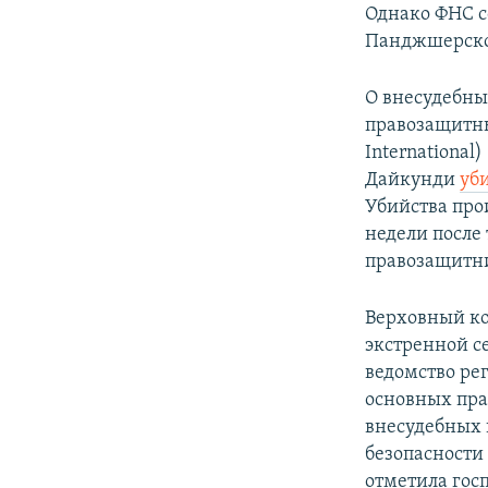
Однако ФНС с
Панджшерской
О внесудебн
правозащитн
International
Дайкунди
уб
Убийства про
недели после 
правозащитн
Верховный ко
экстренной с
ведомство ре
основных пра
внесудебных 
безопасности
отметила гос