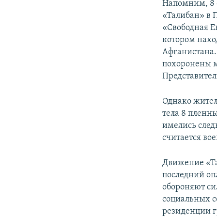
Напомним, 8 
«Талибан» в
«Свободная Е
котором нахо
Афганистана.
похоронены м
Представител
Однако жител
тела 8 пленны
имелись след
считается во
Движение «Та
последний оп
обороняют си
социальных с
резиденции г