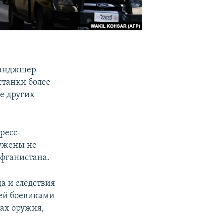
Панджшер
станки более
е других
ресс-
ружены не
Афганистана.
а и следствия
дей боевиками
ках оружия,