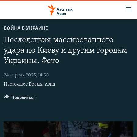
Доступность
ссылок
Вернуться
ВОЙНА В УКРАИНЕ
к
ЦЕНТРАЛЬНАЯ АЗИЯ
Последствия массированного
основному
НОВОСТИ
КАЗАХСТАН
содержанию
удара по Киеву и другим городам
ВОЙНА В УКРАИНЕ
Вернутся
КЫРГЫЗСТАН
Украины. Фото
к
НА ДРУГИХ ЯЗЫКАХ
УЗБЕКИСТАН
главной
24 апреля 2025, 14:50
ТАДЖИКИСТАН
ҚАЗАҚША
навигации
ПОДПИШИТЕСЬ НА НАС В СОЦСЕТЯХ
Настоящее Время. Азия
Вернутся
КЫРГЫЗЧА
к
Поделиться
ЎЗБЕКЧА
поиску
ТОҶИКӢ
Все сайты РСЕ/РС
TÜRKMENÇE