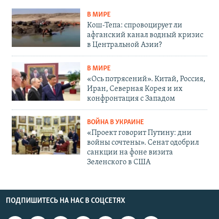
В МИРЕ
Кош-Тепа: спровоцирует ли
афганский канал водный кризис
в Центральной Азии?
В МИРЕ
«Ось потрясений». Китай, Россия,
Иран, Северная Корея и их
конфронтация с Западом
ВОЙНА В УКРАИНЕ
«Проект говорит Путину: дни
войны сочтены». Сенат одобрил
санкции на фоне визита
Зеленского в США
ПОДПИШИТЕСЬ НА НАС В СОЦСЕТЯХ