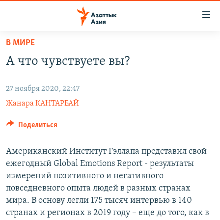
Доступность
ссылок
Вернуться
В МИРЕ
к
ЦЕНТРАЛЬНАЯ АЗИЯ
А что чувствуете вы?
основному
НОВОСТИ
КАЗАХСТАН
содержанию
ВОЙНА В УКРАИНЕ
Вернутся
КЫРГЫЗСТАН
27 ноября 2020, 22:47
к
Жанара КАНТАРБАЙ
НА ДРУГИХ ЯЗЫКАХ
УЗБЕКИСТАН
главной
ТАДЖИКИСТАН
ҚАЗАҚША
навигации
Поделиться
ПОДПИШИТЕСЬ НА НАС В СОЦСЕТЯХ
Вернутся
КЫРГЫЗЧА
к
Американский Институт Гэллапа представил свой
ЎЗБЕКЧА
поиску
ежегодный Global Emotions Report - результаты
измерений позитивного и негативного
ТОҶИКӢ
Все сайты РСЕ/РС
повседневного опыта людей в разных странах
TÜRKMENÇE
мира. В основу легли 175 тысяч интервью в 140
странах и регионах в 2019 году – еще до того, как в