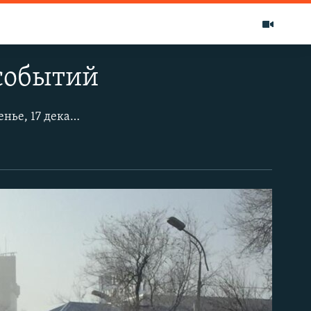
событий
В Алматы и в Астане участники Декабрьских событий и активисты в воскресенье, 17 декабря, почтили память жертв Декабрьских событий и Жанаозенских событий. В Алматы чиновники городского акимата, депутаты маслихата и представители местных молодежных организаций в воскресенье собрались на церемонию возложения цветов к монументу «Заря Независимости». В Астане возложение проходило у монумента «Отан Ана» с участием пары десятков активистов, без официоза. Оба этих собрания отмечены минутой молчания и чтением молитвы в память о жертвах тех событий.