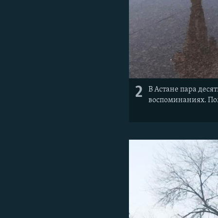
2
В Астане пара деся
воспоминаниях. Пом