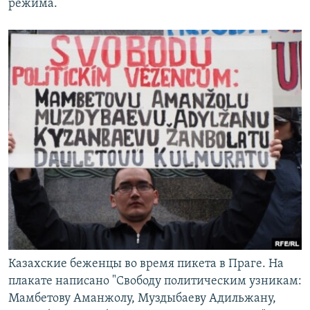
режима.
Казахские беженцы во время пикета в Праге. На
плакате написано "Свободу политическим узникам:
Мамбетову Аманжолу, Муздыбаеву Адильжану,