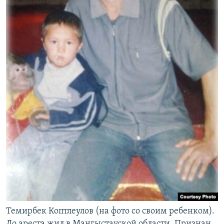
Темирбек Коптлеулов (на фото со своим ребенком).
До ареста жил в Мангыстауской области. Признан