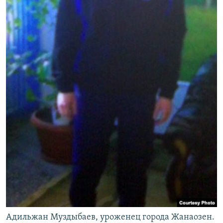
Адильжан Муздыбаев, уроженец города Жанаозен.