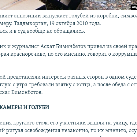
вист оппозиции выпускает голубей из коробки, сим
еру. Талдыкорган, 19 октября 2010 года.
ься и в суд вообще не обращались.
к и журналист Асхат Бименбетов привел из своей пр
орая красноречиво, по его мнению, говорит о коррумп
гой представляли интересы разных сторон в одном суде
глую с утра требовали взятку с истца, а после обеда с от
схат Бименбетов.
КАМЕРЫ И ГОЛУБИ
ения круглого стола его участники вышли на улицу, гд
й ритуал освобождения незаконно, по их мнению, ос