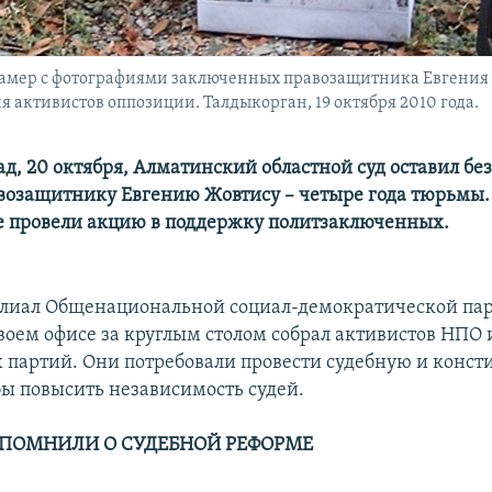
амер с фотографиями заключенных правозащитника Евгения 
я активистов оппозиции. Талдыкорган, 19 октября 2010 года.
ад, 20 октября, Алматинский областной суд оставил б
возащитнику Евгению Жовтису – четыре года тюрьмы.
 провели акцию в поддержку политзаключенных.
лиал Общенациональной социал-демократической пар
своем офисе за круглым столом собрал активистов НПО 
 партий. Они потребовали провести судебную и конс
бы повысить независимость судей.
ПОМНИЛИ О СУДЕБНОЙ РЕФОРМЕ