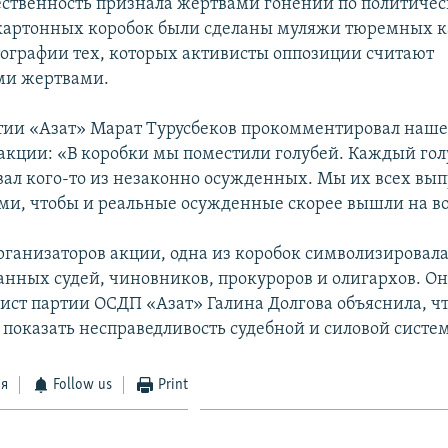
ственность признала жертвами гонений по политиче
картонных коробок были сделаны муляжи тюремных к
ографии тех, которых активисты оппозиции считают
ми жертвами.
тии «Азат» Марат Турусбеков прокомментировал наш
 акции: «В коробки мы поместили голубей. Каждый гол
ал кого-то из незаконно осужденных. Мы их всех вып
ами, чтобы и реальные осужденные скорее вышли на в
рганизаторов акции, одна из коробок символизировал
нных судей, чиновников, прокуроров и олигархов. Он
вист партии ОСДП «Азат» Галина Долгова объяснила, чт
 показать несправедливость судебной и силовой систем
ся
Follow us
Print