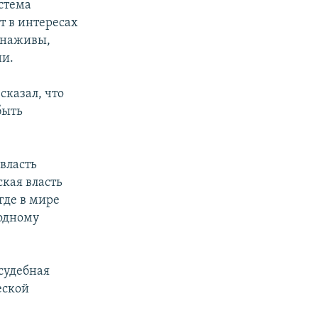
стема
т в интересах
 наживы,
ни.
казал, что
быть
 власть
ская власть
где в мире
 одному
судебная
еской