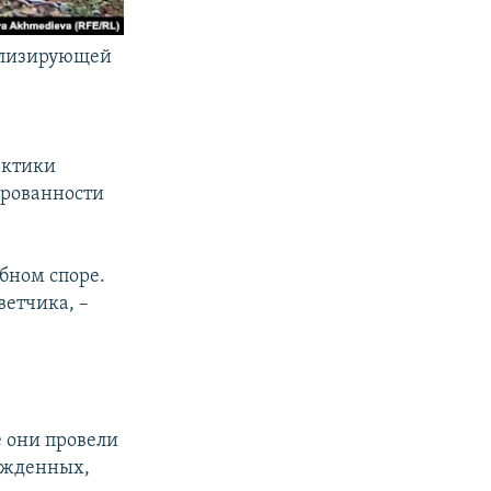
волизирующей
актики
ированности
бном споре.
ветчика, –
е они провели
ужденных,