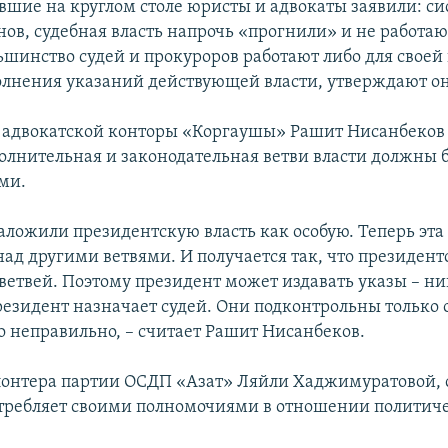
вшие на круглом столе юристы и адвокаты заявили: си
нов, судебная власть напрочь «прогнили» и не работаю
ьшинство судей и прокуроров работают либо для своей
олнения указаний действующей власти, утверждают о
 адвокатской конторы «Коргаушы» Рашит Нисанбеков с
полнительная и законодательная ветви власти должны 
ми.
 заложили президентскую власть как особую. Теперь эта
над другими ветвями. И получается так, что президент
ветвей. Поэтому президент может издавать указы – ни
Президент назначает судей. Они подконтрольны только
то неправильно, – считает Рашит Нисанбеков.
лонтера партии ОСДП «Азат» Ляйли Хаджимуратовой, 
отребляет своими полномочиями в отношении политич