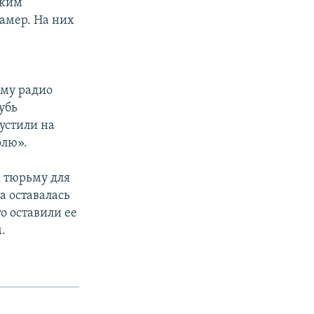
ским
амер. На них
ему радио
убь
устили на
олю».
а тюрьму для
а оставалась
о оставили ее
.