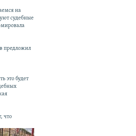
аемся на
зуют судебные
юмировала
ов предложил
ь это будет
удебных
кая
, что