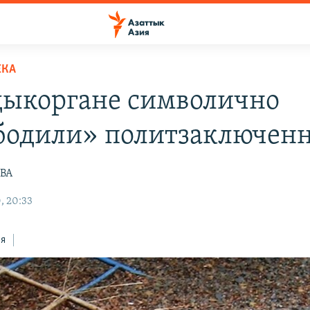
ЕКА
дыкоргане символично
бодили» политзаключен
ВА
, 20:33
ся