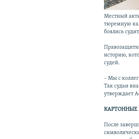
Местный акти
тюремную кам
боялись судит
Правозащитни
историю, кот
судей.
– Мы с колле
Так судьи вна
утверждает А
КАРТОННЫЕ 
После заверш
символически