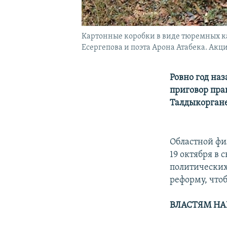
Картонные коробки в виде тюремных к
Есергепова и поэта Арона Атабека. Акци
Ровно год наз
приговор пра
Талдыкоргане
Областной фи
19 октября в 
политических
реформу, что
ВЛАСТЯМ НА