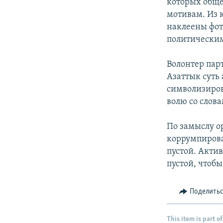
которых обще
мотивам. Из 
наклеены фот
политически
Волонтер пар
Азаттык суть
символизиров
волю со слов
По замыслу о
коррумпирова
пустой. Акти
пустой, чтобы
Поделить
This item is part of