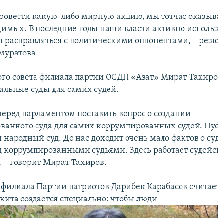
провести какую-либо мирную акцию, мы тотчас оказыв
димых. В последние годы наши власти активно исполь
ы расправляться с политическими оппонентами, – рез
муратова.
ого совета филиала партии ОСДП «Азат» Мират Тахир
иальные суды для самих судей.
перед парламентом поставить вопрос о создании
ванного суда для самих коррумпированных судей. Пуст
 народный суд. До нас доходит очень мало фактов о с
д коррумпированными судьями. Здесь работает судейс
, – говорит Мират Тахиров.
 филиала Партии патриотов Дарибек Карабасов считает
окита создается специально: чтобы люди