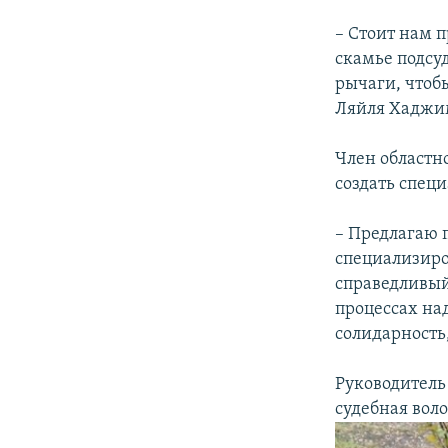
– Стоит нам 
скамье подсу
рычаги, чтоб
Ляйля Хаджи
Член областн
создать спец
– Предлагаю 
специализиро
справедливый
процессах на
солидарность
Руководитель
судебная вол