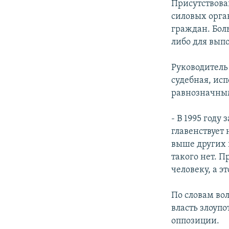
Присутствова
силовых орга
граждан. Бол
либо для вып
Руководитель
судебная, ис
равнозначны
- В 1995 году
главенствует 
выше других 
такого нет. 
человеку, а э
По словам во
власть злоуп
оппозиции.