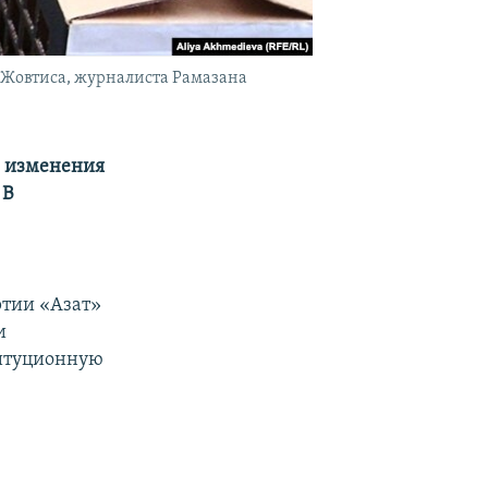
Жовтиса, журналиста Рамазана
ез изменения
 В
тии «Азат»
и
титуционную