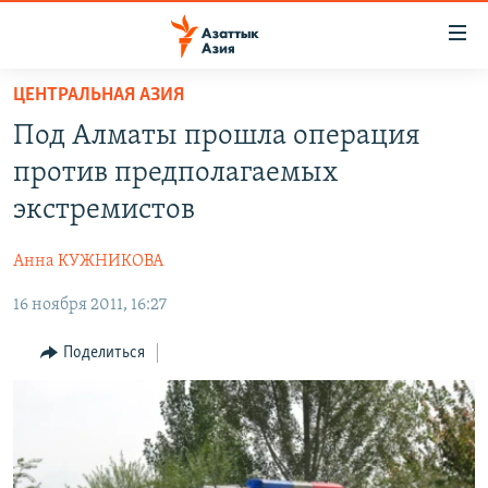
Доступность
ссылок
Вернуться
ЦЕНТРАЛЬНАЯ АЗИЯ
к
ЦЕНТРАЛЬНАЯ АЗИЯ
Под Алматы прошла операция
основному
НОВОСТИ
КАЗАХСТАН
содержанию
против предполагаемых
ВОЙНА В УКРАИНЕ
Вернутся
КЫРГЫЗСТАН
экстремистов
к
НА ДРУГИХ ЯЗЫКАХ
УЗБЕКИСТАН
главной
Анна КУЖНИКОВА
ТАДЖИКИСТАН
ҚАЗАҚША
навигации
ПОДПИШИТЕСЬ НА НАС В СОЦСЕТЯХ
Вернутся
16 ноября 2011, 16:27
КЫРГЫЗЧА
к
ЎЗБЕКЧА
Поделиться
поиску
ТОҶИКӢ
Все сайты РСЕ/РС
TÜRKMENÇE