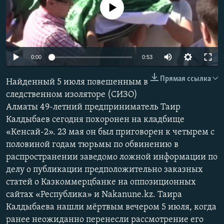
No media source currently available
0:00
0:53
Прямая ссылка
Найденный 5 июля повешенным в
следственном изоляторе (СИЗО)
Алматы 49-летний предприниматель Таир
Калдыбаев сегодня похоронен на кладбище
«Кенсай-2». 23 мая он был приговорен к четырем с
половиной годам тюрьмы по обвинению в
распространении заведомо ложной информации по
делу о публикации предположительно заказных
статей о Казкоммерцбанке на оппозиционных
сайтах «Республика» и Nakanune.kz. Таира
Калдыбаева нашли мёртвым вечером 5 июля, когда
ранее неожиданно перенесли рассмотрение его