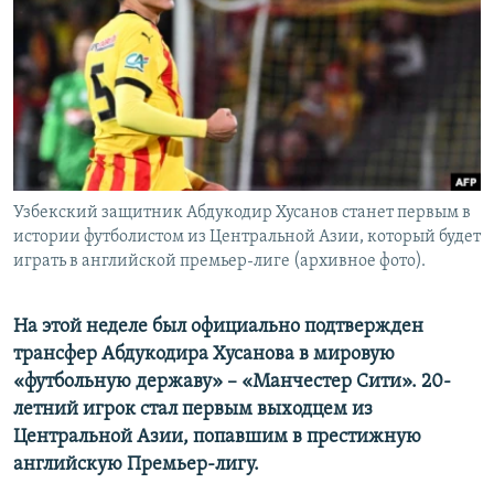
Узбекский защитник Абдукодир Хусанов станет первым в
истории футболистом из Центральной Азии, который будет
играть в английской премьер-лиге (архивное фото).
На этой неделе был официально подтвержден
трансфер Абдукодира Хусанова в мировую
«футбольную державу» – «Манчестер Сити». 20-
летний игрок стал первым выходцем из
Центральной Азии, попавшим в престижную
английскую Премьер-лигу.