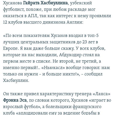
Хусанова
Гайрата Хасбиуллина
, узбекский
футболист, похоже, при любом раскладе мог
оказаться в АПЛ, так как интерес к нему проявляли
12 клубов высшего дивизиона Англии:
«По всем показателям Хусанов входил в топ-5
лучших центральных защитников до 23 лет в
Европе. Я вам даже больше скажу. У всех клубов,
которые на нас выходили, Абдукодир стоял на
первом месте в списке. Не второй, не третий, а
именно первый!.. «Ньюкасл» вообще говорил: нам
только он нужен – и больше никто!», – сообщил
Хасбиуллин.
Он также привел характеристику тренера «Ланса»
Фрэнка Эса
, по словам которого, Хусанов «играет во
взрослый футбол», а болельщики французского
клуба «аплодировали ему за ведение борьбы в