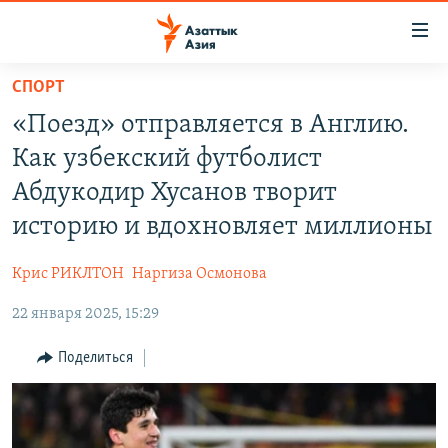
Доступность
ссылок
Вернуться
СПОРТ
к
ЦЕНТРАЛЬНАЯ АЗИЯ
«Поезд» отправляется в Англию.
основному
НОВОСТИ
КАЗАХСТАН
содержанию
Как узбекский футболист
ВОЙНА В УКРАИНЕ
Вернутся
КЫРГЫЗСТАН
Абдукодир Хусанов творит
к
НА ДРУГИХ ЯЗЫКАХ
УЗБЕКИСТАН
историю и вдохновляет миллионы
главной
ТАДЖИКИСТАН
ҚАЗАҚША
навигации
ПОДПИШИТЕСЬ НА НАС В СОЦСЕТЯХ
Крис РИКЛТОН
Наргиза Осмонова
Вернутся
КЫРГЫЗЧА
к
22 января 2025, 15:29
ЎЗБЕКЧА
поиску
Поделиться
ТОҶИКӢ
Все сайты РСЕ/РС
TÜRKMENÇE