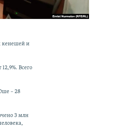
х кенешей и
 12,9%. Всего
Оше – 28
ючено 3 млн
человека,