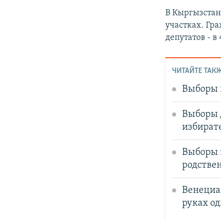
В Кыргызстане
участках. Гр
депутатов - в
ЧИТАЙТЕ ТАКЖ
Выборы 
Выборы 
избират
Выборы 
родстве
Венециан
руках од