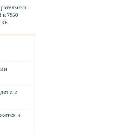
бирательных
й и 7560
 КР.
тии
дети и
жется в