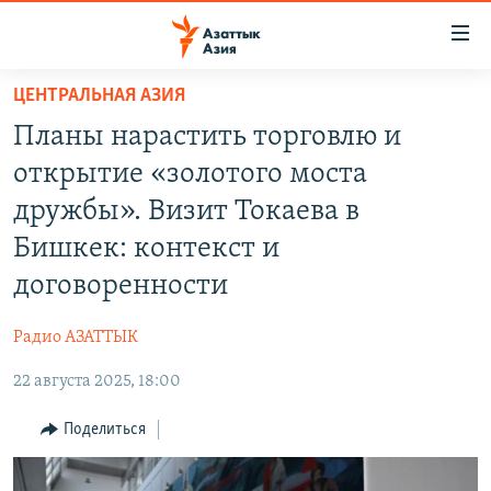
Доступность
ссылок
Вернуться
ЦЕНТРАЛЬНАЯ АЗИЯ
к
ЦЕНТРАЛЬНАЯ АЗИЯ
Планы нарастить торговлю и
основному
НОВОСТИ
КАЗАХСТАН
содержанию
открытие «золотого моста
ВОЙНА В УКРАИНЕ
Вернутся
КЫРГЫЗСТАН
дружбы». Визит Токаева в
к
НА ДРУГИХ ЯЗЫКАХ
УЗБЕКИСТАН
Бишкек: контекст и
главной
ТАДЖИКИСТАН
ҚАЗАҚША
навигации
договоренности
ПОДПИШИТЕСЬ НА НАС В СОЦСЕТЯХ
Вернутся
КЫРГЫЗЧА
к
Радио АЗАТТЫК
ЎЗБЕКЧА
поиску
22 августа 2025, 18:00
ТОҶИКӢ
Все сайты РСЕ/РС
Поделиться
TÜRKMENÇE