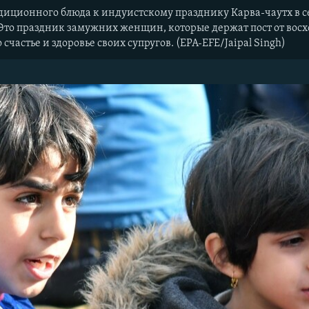
диционного блюда к индуистскому празднику Карва-чаутх в с
то праздник замужних женщин, которые держат пост от восхо
 счастье и здоровье своих супругов. (EPA-EFE/Jaipal Singh)