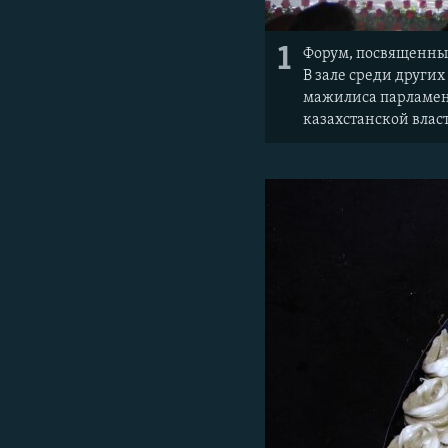
1
Форум, посвященный
В зале среди други
мажилиса парламент
казахстанской влас