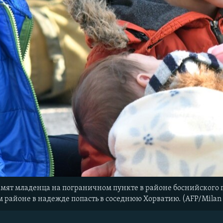
мят младенца на пограничном пункте в районе боснийского
м районе в надежде попасть в соседнюю Хорватию. (AFP/Milan 