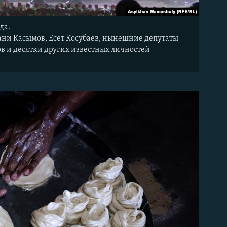
да.
ани Касымов, Есет Косубаев, нынешние депутаты
в и десятки других известных личностей