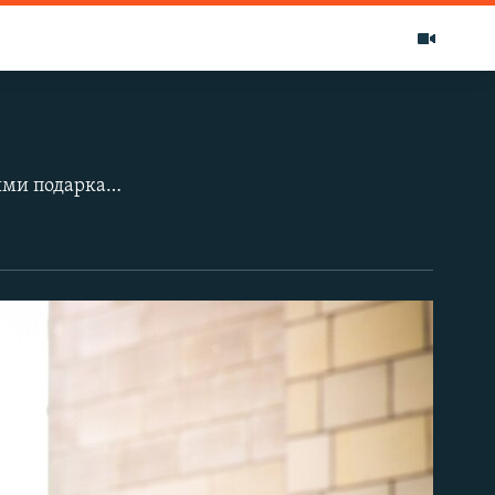
Украинские правозащитники отправили в Кремль посылку с «непраздничными подарками Путину». В посылку вошли энциклопедия нарушений прав человека в Крыму, отчеты о насильственных исчезновениях, о расовой дискриминации на полуострове, информация об обвинениях в отношении украинского активиста Владимира Балуха и о задержании на полуострове «украинских диверсантов».