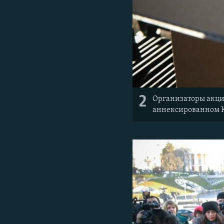
2
Организаторы акции
аннексированном 