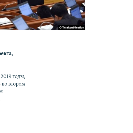
екта,
2019 годы,
 во втором
ом
я