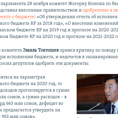
 парламента 28 ноября комитет Жогорку Кенеша по б
дставил внесенные правительством​ и
одобренные в п
оекта о бюджете
: «Об утверждении отчета об исполне
кого бюджета КР за 2018 год», «О внесении изменений
анском бюджете КР на 2019 год и прогнозе на 2020-202
ком бюджете КР на 2020 год и прогнозе на 2021-2022 г
о комитета
Эмиль Токтошев
привел критику по поводу 
и исполнении бюджета, и недочетов в запланированн
просил депутатов одобрить эти документы:
виться на параметрах
кого бюджета на 2020 год, то
доходов прогнозируется в сумме
млн сомов, а сумма расходов – в
рд 663 млн сомов, дефицит во
и предлагается утвердить на
 953 млн сомов».