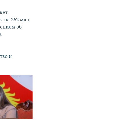
жет
я на 262 млн
шением об
а
тво и