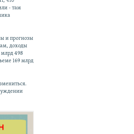
т, что
или - там
омика
ны и прогнозы
там, доходы
3 млрд 498
бъеме 169 млрд
измениться.
бсуждении