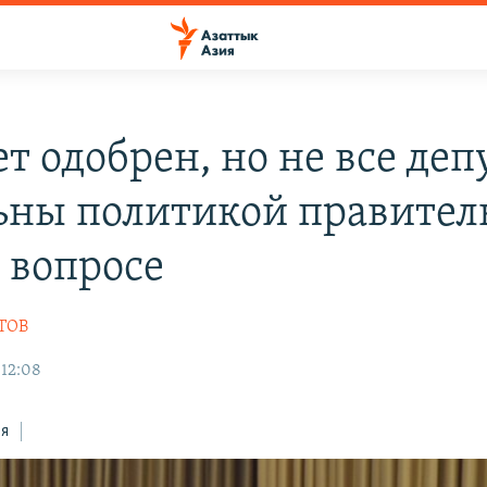
т одобрен, но не все деп
ьны политикой правител
м вопросе
ТОВ
 12:08
ся