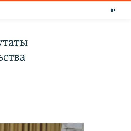
утаты
ьства