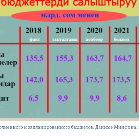
олненного и запланированного бюджетов. Данные Минфина,