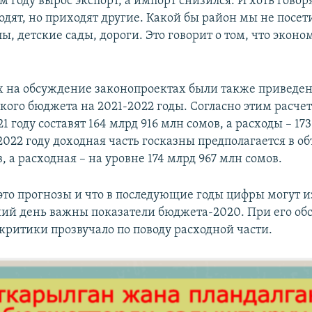
м году вырос экспорт, а импорт снизился. И хоть говоря
дят, но приходят другие. Какой бы район мы не посет
ы, детские сады, дороги. Это говорит о том, что экон
.
 на обсуждение законопроектах были также приведе
кого бюджета на 2021-2022 годы. Согласно этим расче
1 году составят 164 млрд 916 млн сомов, а расходы – 17
2022 году доходная часть госказны предполагается в о
, а расходная – на уровне 174 млрд 967 млн сомов.
 это прогнозы и что в последующие годы цифры могут 
ий день важны показатели бюджета-2020. При его о
 критики прозвучало по поводу расходной части.