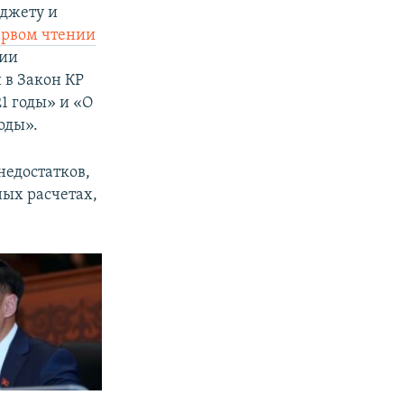
юджету и
ервом чтении
нии
 в Закон КР
1 годы» и «О
оды».
недостатков,
ых расчетах,