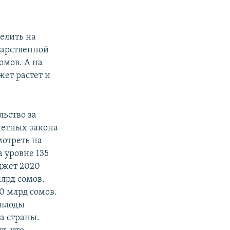
елить на
ударственной
омов. А на
жет растет и
ьство за
жетных закона
мотреть на
а уровне 135
джет 2020
млрд сомов.
0 млрд сомов.
 плоды
а страны.