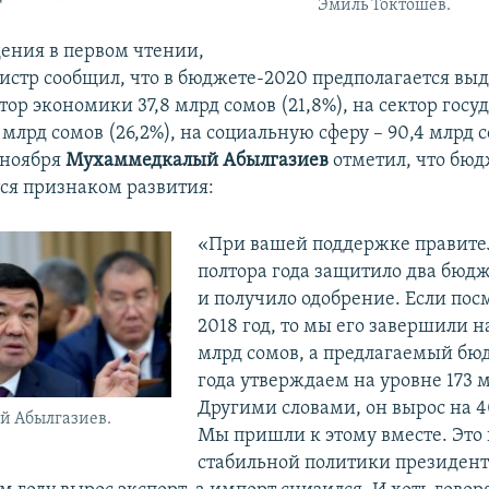
Эмиль Токтошев.
дения в первом чтении,
стр сообщил, что в бюджете-2020 предполагается выд
ор экономики 37,8 млрд сомов (21,8%), на сектор гос
 млрд сомов (26,2%), на социальную сферу – 90,4 млрд с
 ноября
Мухаммедкалый Абылгазиев
отметил, что бюд
тся признаком развития:
«При вашей поддержке правител
полтора года защитило два бюд
и получило одобрение. Если пос
2018 год, то мы его завершили н
млрд сомов, а предлагаемый бю
года утверждаем на уровне 173 
Другими словами, он вырос на 4
 Абылгазиев.
Мы пришли к этому вместе. Это
стабильной политики президент