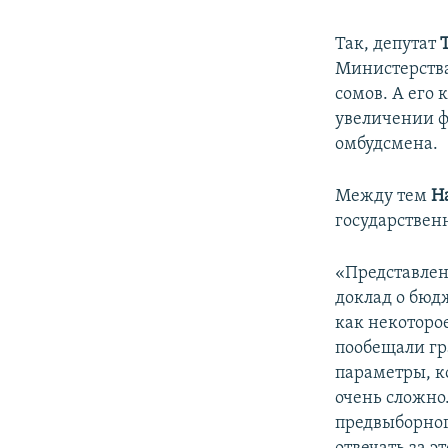
Так, депутат
Министерства
сомов. А его 
увеличении ф
омбудсмена.
Между тем
Н
государствен
«Представле
доклад о бюдж
как некоторо
пообещали г
параметры, к
очень сложно
предвыборного