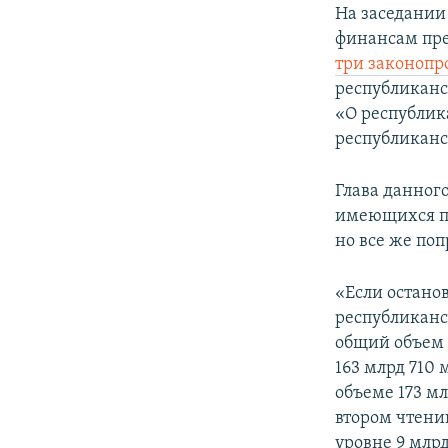
На заседании
финансам пре
три законопр
республиканс
«О республик
республиканс
Глава данног
имеющихся пр
но все же по
«Если остано
республиканс
общий объем 
163 млрд 710 
объеме 173 мл
втором чтени
уровне 9 млрд