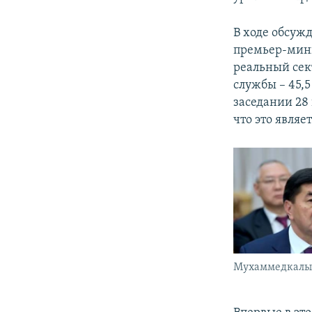
В ходе обсуж
премьер-мини
реальный сект
службы – 45,5
заседании 28
что это являе
Мухаммедкалый