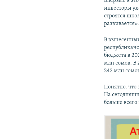
Впервые в это
инвесторы ухо
строятся школ
развивается»
В вынесенных
республиканс
бюджета в 202
млн сомов. В 
243 млн сомов
Понятно, что
На сегодняшн
больше всего