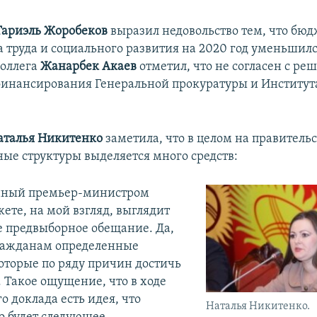
Тариэль
Жоробеков
выразил недовольство тем, что бюд
 труда и социального развития на 2020 год уменьшилс
коллега
Жанарбек Акаев
отметил, что не согласен с ре
инансирования Генеральной прокуратуры и Институт
аталья Никитенко
заметила, что в целом на правительс
ные структуры выделяется много средств:
нный премьер-министром
ете, на мой взгляд, выглядит
е предвыборное обещание. Да,
ражданам определенные
оторые по ряду причин достичь
. Такое ощущение, что в ходе
 доклада есть идея, что
Наталья Никитенко.