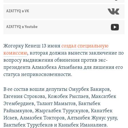
AZATTYQ в VK
AZATTYQ в Youtube
Жогорку Кенеш 13 июня
создал специальную
комиссию
, которая должна вынести заключение по
вопросу выдвижения обвинения против экс-
президента Алмазбека Атамбаева для лишения его
статуса неприкосновенности.
В ее состав вошли депутаты Омурбек Бакиров,
Евгения Строкова, Кожобек Рыспаев, Максатбек
Эгембердиев, Талант Мамытов, Бактыбек
Райымкулов, Жыргалбек Турускулов, Канатбек
Исаев, Алмазбек Токторов, Алтынбек Жунус уулу,
Бактыбек Турусбеков и Каныбек Иманалиев.