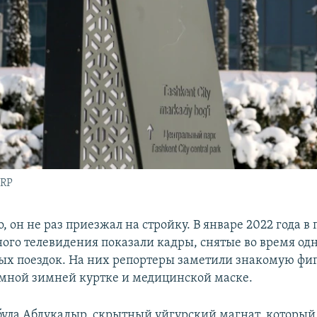
CRP
, он не раз приезжал на стройку. В январе 2022 года в
ого телевидения показали кадры, снятые во время одн
х поездок. На них репортеры заметили знакомую фиг
мной зимней куртке и медицинской маске.
була Абдукадыр, скрытный уйгурский магнат, который 