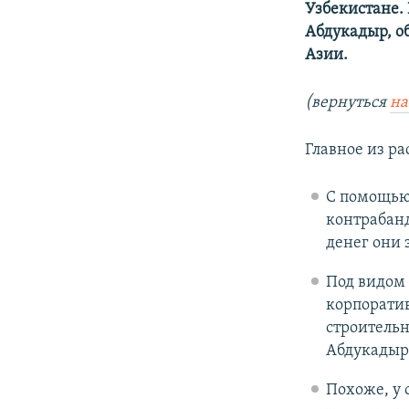
Узбекистане.
Абдукадыр, о
Азии.
(вернуться
на
Главное из ра
С помощью 
контрабанд
денег они 
Под видом
корпорати
строительн
Абдукадыр 
Похоже, у 