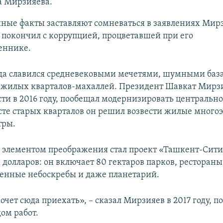
а Мирзияева.
ые факты заставляют сомневаться в заявлениях Мирз
н покончил с коррупцией, процветавшей при его
еннике.
да славился средневековыми мечетями, шумными баз
жилых кварталов-махаллей.
Президент Шавкат Мирзи
сти в 2016 году, пообещал модернизировать центральн
есте старых кварталов он решил возвести жилые много
тры.
элементом преображения стал проект «Ташкент-Сити
 долларов: он включает 80 гектаров парков, ресторан
менные небоскребы и даже планетарий.
очет сюда приехать», – сказал Мирзияев в 2017 году, 
дом работ.