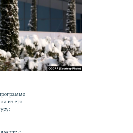
 программе
ой из его
уру:
вместе с