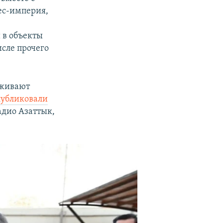
ес-империя,
ю
 в объекты
сле прочего
уживают
публиковали
адио Азаттык,