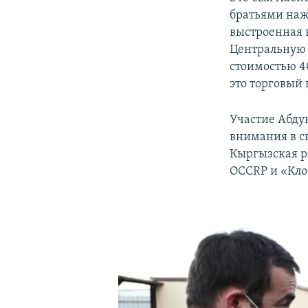
братьями наж
выстроенная 
Центральную 
стоимостью 4
это торговый 
Участие Абду
внимания в св
Кыргызская ре
OCCRP и «Кло