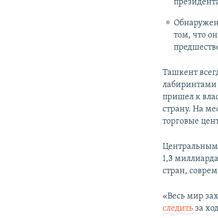
президент
Обнаруженн
том, что о
предшеств
Ташкент всег
лабиринтами 
пришел к вла
страну. На м
торговые цен
Центральным 
1,3 миллиарда
стран, совре
«Весь мир зах
следить
за хо