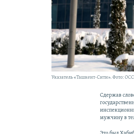
Указатель «Ташкент-Сити». Фото: OC
Сдержав слово
государственн
инспекционны
мужчину в те
Это был Хаби