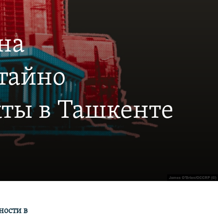
на
тайно
ты в Ташкенте
ности в