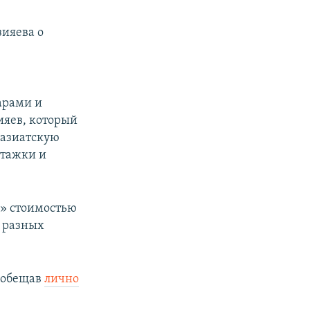
ияева о
арами и
яев, который
оазиатскую
этажки и
» стоимостью
ы разных
пообещав
лично