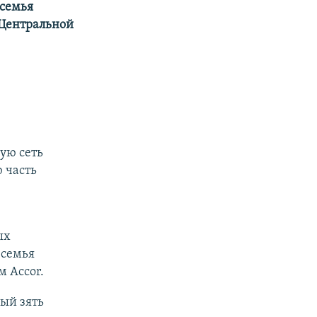
 семья
 Центральной
ую сеть
 часть
ых
 семья
 Accor.
ый зять