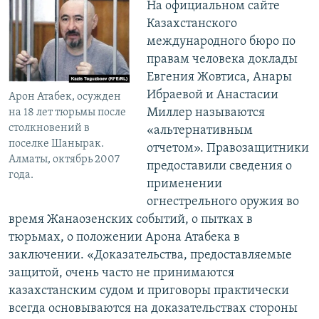
На официальном сайте
Казахстанского
международного бюро по
правам человека доклады
Евгения Жовтиса, Анары
Ибраевой и Анастасии
Арон Атабек, осужден
Миллер называются
на 18 лет тюрьмы после
столкновений в
«альтернативным
поселке Шанырак.
отчетом». Правозащитники
Алматы, октябрь 2007
предоставили сведения о
года.
применении
огнестрельного оружия во
время Жанаозенских событий, о пытках в
тюрьмах, о положении Арона Атабека в
заключении. «Доказательства, предоставляемые
защитой, очень часто не принимаются
казахстанским судом и приговоры практически
всегда основываются на доказательствах стороны