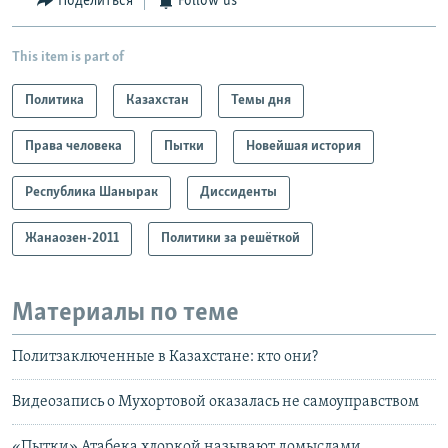
Поделиться
Follow us
This item is part of
Политика
Казахстан
Темы дня
Права человека
Пытки
Новейшая история
Республика Шанырак
Диссиденты
Жанаозен-2011
Политики за решёткой
Материалы по теме
Политзаключенные в Казахстане: кто они?
Видеозапись о Мухортовой оказалась не самоуправством
«Пытки» Атабека хлоркой называют домыслами