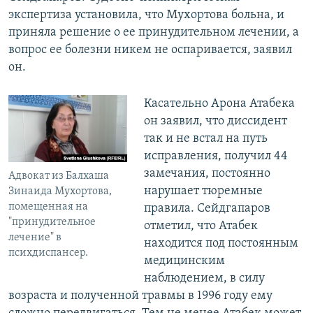
экспертиза установила, что Мухортова больна, и
приняла решение о ее принудительном лечении, а
вопрос ее болезни никем не оспаривается, заявил
он.
Касательно Арона Атабека
он заявил, что диссидент
так и не встал на путь
исправления, получил 44
замечания, постоянно
Адвокат из Балхаша
нарушает тюремные
Зинаида Мухортова,
помещенная на
правила. Сейдгапаров
"принудительное
отметил, что Атабек
лечение" в
находится под постоянным
психдиспансер.
медицинским
наблюдением, в силу
возраста и полученной травмы в 1996 году ему