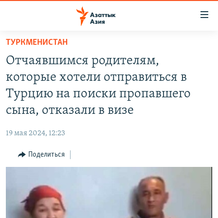
Доступность
ссылок
Вернуться
ТУРКМЕНИСТАН
к
ЦЕНТРАЛЬНАЯ АЗИЯ
Отчаявшимся родителям,
основному
НОВОСТИ
КАЗАХСТАН
содержанию
которые хотели отправиться в
ВОЙНА В УКРАИНЕ
Вернутся
КЫРГЫЗСТАН
Турцию на поиски пропавшего
к
НА ДРУГИХ ЯЗЫКАХ
УЗБЕКИСТАН
сына, отказали в визе
главной
ТАДЖИКИСТАН
ҚАЗАҚША
навигации
ПОДПИШИТЕСЬ НА НАС В СОЦСЕТЯХ
19 мая 2024, 12:23
Вернутся
КЫРГЫЗЧА
к
Поделиться
ЎЗБЕКЧА
поиску
ТОҶИКӢ
Все сайты РСЕ/РС
TÜRKMENÇE