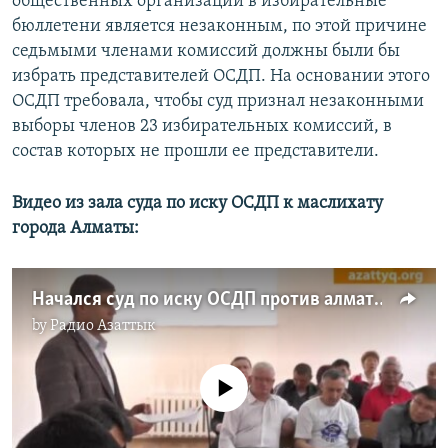
общественных организаций в избирательные
бюллетени является незаконным, по этой причине
седьмыми членами комиссий должны были бы
избрать представителей ОСДП. На основании этого
ОСДП требовала, чтобы суд признал незаконными
выборы членов 23 избирательных комиссий, в
состав которых не прошли ее представители.
Видео из зала суда по иску ОСДП к маслихату
города Алматы:
Начался суд по иску ОСДП против алматинского маслихата
by
Радио Азаттык
No media source currently available