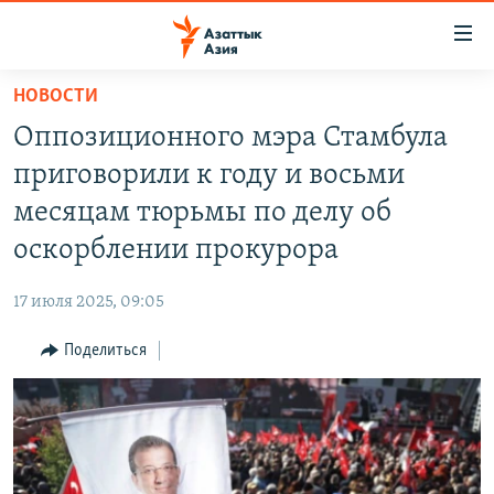
Доступность
ссылок
Вернуться
НОВОСТИ
к
ЦЕНТРАЛЬНАЯ АЗИЯ
Оппозиционного мэра Стамбула
основному
НОВОСТИ
КАЗАХСТАН
содержанию
приговорили к году и восьми
ВОЙНА В УКРАИНЕ
Вернутся
КЫРГЫЗСТАН
месяцам тюрьмы по делу об
к
НА ДРУГИХ ЯЗЫКАХ
УЗБЕКИСТАН
оскорблении прокурора
главной
ТАДЖИКИСТАН
ҚАЗАҚША
навигации
ПОДПИШИТЕСЬ НА НАС В СОЦСЕТЯХ
17 июля 2025, 09:05
Вернутся
КЫРГЫЗЧА
к
Поделиться
ЎЗБЕКЧА
поиску
ТОҶИКӢ
Все сайты РСЕ/РС
TÜRKMENÇE