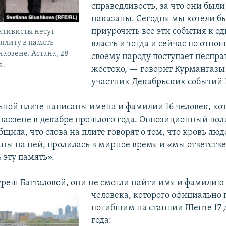
справедливость, за что они были
наказаны. Сегодня мы хотели б
приурочить все эти события к од
ктивисты несут
плиту в память
власть и тогда и сейчас по отно
аозене. Астана, 28
своему народу поступает неспра
а.
жестоко, — говорит Курмангазы
участник Декабрьских событий 1
ной плите написаны имена и фамилии 16 человек, ко
наозене в декабре прошлого года. Оппозиционный по
бщила, что слова на плите говорят о том, что кровь люд
ны на ней, пролилась в мирное время и «мы ответстве
 эту память».
уреш Батталовой, они не смогли найти имя и фамилию
человека, которого официально
погибшим на станции Шепте 17 
года: