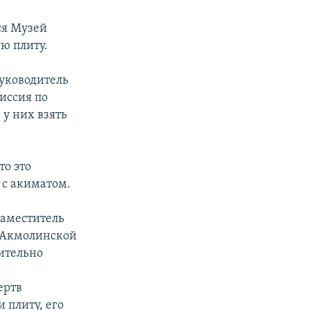
ся Музей
ю плиту.
руководитель
иссия по
 у них взять
то это
 с акиматом.
заместитель
 Акмолинской
ительно
ертв
 плиту, его