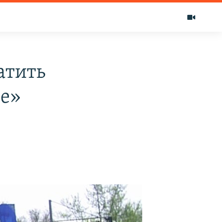
атить
не»