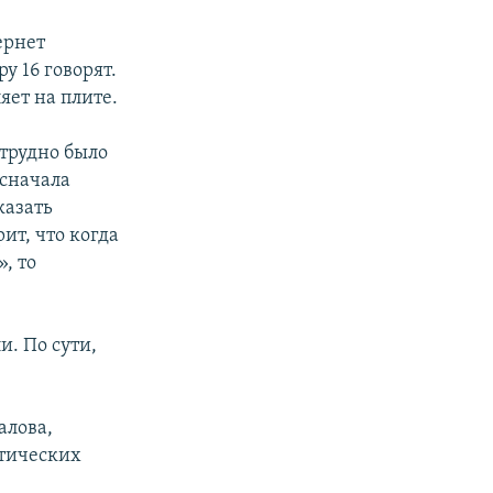
ернет
ру 16 говорят.
яет на плите.
 трудно было
 сначала
казать
ит, что когда
, то
. По сути,
алова,
итических