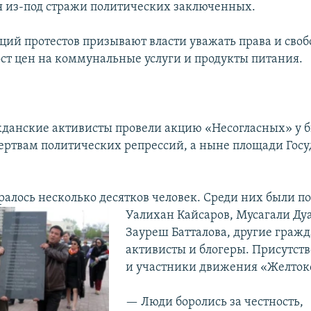
 из-под стражи политических заключенных.
ций протестов призывают власти уважать права и своб
ост цен на коммунальные услуги и продукты питания.
жданские активисты провели акцию «Несогласных» у 
ртвам политических репрессий, а ныне площади Гос
ралось несколько десятков человек. Среди них были п
Уалихан
Кайсаров, Мусагали Ду
Зауреш Батталова, другие граж
активисты и блогеры. Присутст
и участники движения «Желток
— Люди боролись за честность,