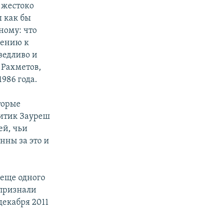
 жестоко
ы как бы
ному: что
шению к
ведливо и
 Рахметов,
986 года.
торые
литик Зауреш
ей, чьи
нны за это и
 еще одного
 признали
декабря 2011