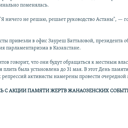
инально поменялась.
 "Я ничего не решаю, решает руководство Астаны", — г
сты привезли в офис Зауреш Батталовой, президента 
ия парламентаризма в Казахстане.
тов говорит, что они будут обращаться к местным вла
 плита была установлена до 31 мая. В этот День памят
 репрессий активисты намерены провести очередной 
Ь С АКЦИИ ПАМЯТИ ЖЕРТВ ЖАНАОЗЕНСКИХ СОБЫТ
No media source currently available
очтили память погибших в Жанаозене
EMBED
EMB
ттык