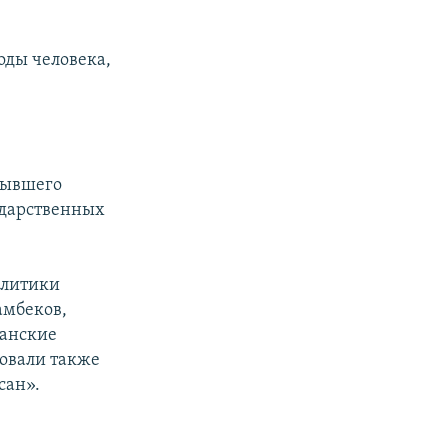
оды человека,
бывшего
ударственных
олитики
амбеков,
данские
вовали также
сан».