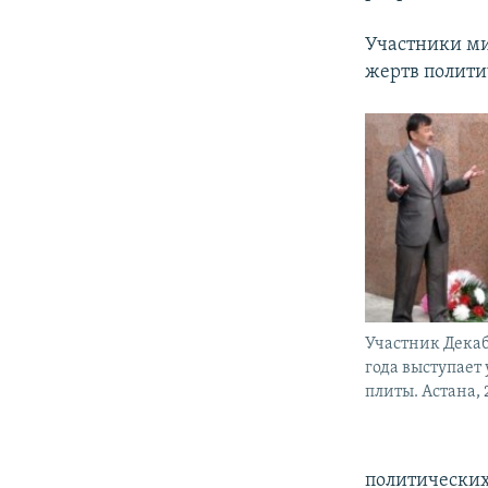
Участники ми
жертв полити
Участник Декаб
года выступает
плиты. Астана, 
политических