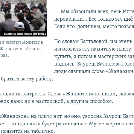
— Мы обзвонили всех, весь Инт
перекопали... Все только эту циф
Если что, допишем, место позвол
По словам Батталовой, им очень
и читают молитву в
изготовить эту памятную плиту:
 Жанаозене. Астана,
года.
купить, а потом в мастерских за
надпись. Зауреш Батталова говор
люди слышали слово «Жанаозен»
браться за эту работу:
ошли на хитрость. Слово «Жанаозен» не пиши, сказали
овек даже не в мастерской, а другим способом.
«Жанаозен» на плите нет, но оно, уверена Зауреш Батт
же — когда плита будет размещена в Музее жертв пол
 появится на табличке.