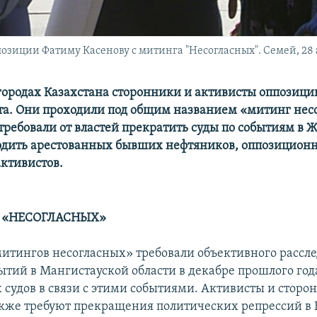
озиции Фатиму Касенову с митинга "Несогласных". Семей, 28 а
городах Казахстана сторонники и активисты оппозици
та. Они проходили под общим названием «митинг нес
требовали от властей прекратить суды по событиям в 
одить арестованных бывших нефтяников, оппозицион
активистов.
 «НЕСОГЛАСНЫХ»
итингов несогласных» требовали объективного рассл
ытий в Мангистауской области в декабре прошлого год
 судов в связи с этими событиями. Активисты и сторо
кже требуют прекращения политических репрессий в 