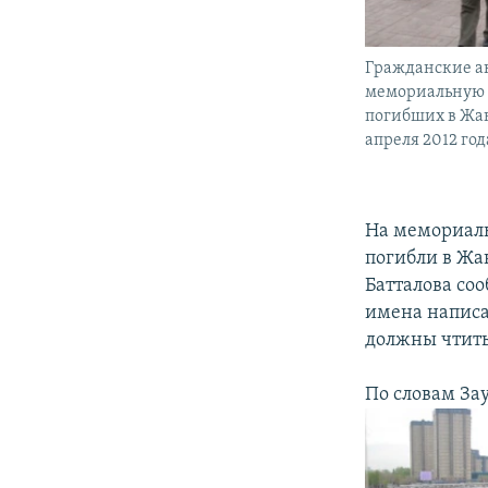
Гражданские а
мемориальную 
погибших в Жан
апреля 2012 год
На мемориаль
погибли в Жа
Батталова соо
имена написа
должны чтить
По словам За