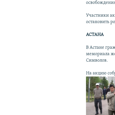
освобождения
Участники ак
остановить р
АСТАНА
В Астане гра
мемориала же
Символов.
На акцию соб