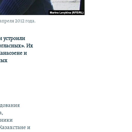
преля 2012 года.
и устроили
огласных». Их
Жанаозене и
ных
едования
а,
нники
Казахстане и