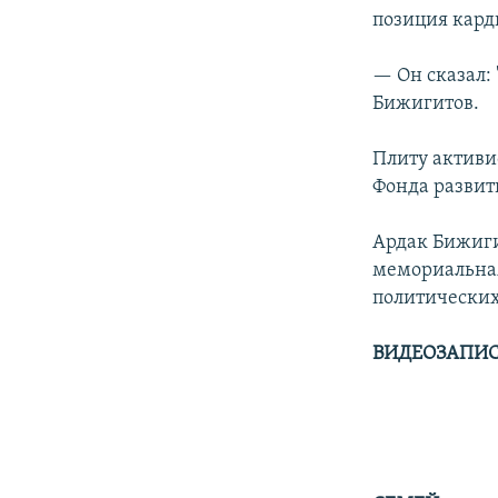
позиция кард
— Он сказал:
Бижигитов.
Плиту активи
Фонда развит
Ардак Бижиги
мемориальная
политических
ВИДЕОЗАПИС
В Астане п
by
Радио Аза