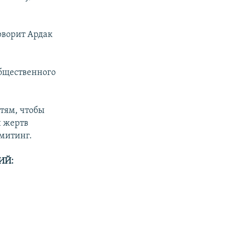
оворит Ардак
общественного
стям, чтобы
и жертв
митинг.
ИЙ:
px
ED
SHARE
SHARE
width