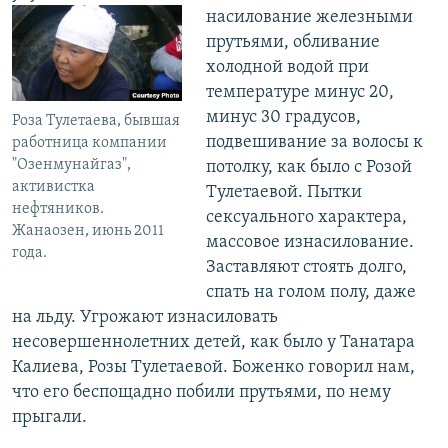
насилование железными
прутьями, обливание
холодной водой при
температуре минус 20,
минус 30 градусов,
Роза Тулетаева, бывшая
подвешивание за волосы к
работница компании
"Озенмунайгаз",
потолку, как было с Розой
активистка
Тулетаевой. Пытки
нефтяников.
сексуального характера,
Жанаозен, июнь 2011
массовое изнасилование.
года.
Заставляют стоять долго,
спать на голом полу, даже
на льду. Угрожают изнасиловать
несовершеннолетних детей, как было у Танатара
Калиева, Розы Тулетаевой. Боженко говорил нам,
что его беспощадно побили прутьями, по нему
прыгали.