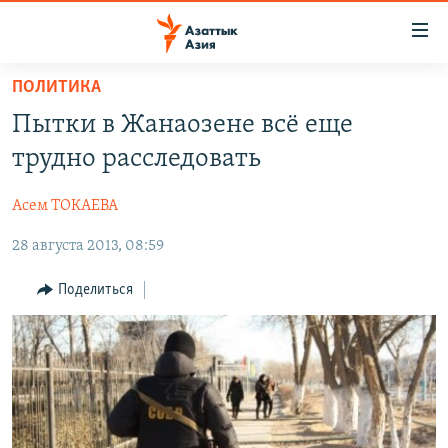
Доступность
ссылок
Вернуться
ПОЛИТИКА
к
ЦЕНТРАЛЬНАЯ АЗИЯ
Пытки в Жанаозене всё еще
основному
НОВОСТИ
КАЗАХСТАН
содержанию
трудно расследовать
ВОЙНА В УКРАИНЕ
Вернутся
КЫРГЫЗСТАН
к
Асем ТОКАЕВА
НА ДРУГИХ ЯЗЫКАХ
УЗБЕКИСТАН
главной
28 августа 2013, 08:59
ТАДЖИКИСТАН
ҚАЗАҚША
навигации
ПОДПИШИТЕСЬ НА НАС В СОЦСЕТЯХ
Вернутся
КЫРГЫЗЧА
Поделиться
к
ЎЗБЕКЧА
поиску
ТОҶИКӢ
Все сайты РСЕ/РС
TÜRKMENÇE