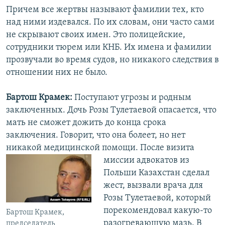
Причем все жертвы называют фамилии тех, кто
над ними издевался. По их словам, они часто сами
не скрывают своих имен. Это полицейские,
сотрудники тюрем или КНБ. Их имена и фамилии
прозвучали во время судов, но никакого следствия в
отношении них не было.
Бартош Крамек:
Поступают угрозы и родным
заключенных. Дочь Розы Тулетаевой опасается, что
мать не сможет дожить до конца срока
заключения. ​Говорит, что она болеет, но нет
никакой медицинской помощи. После визита
миссии адвокатов из
Польши Казахстан сделал
жест, вызвали врача для
Розы Тулетаевой, который
порекомендовал какую-то
Бартош Крамек,
разогревающую мазь. В
председатель