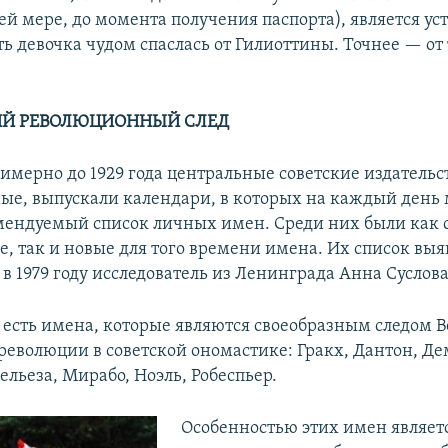
ней мере, до момента получения паспорта), является у
ть девочка чудом спаслась от Гилиоттины. Точнее — от
ИЙ РЕВОЛЮЦИОННЫЙ СЛЕД
римерно до 1929 года центральные советские издательст
ые, выпускали календари, в которых на каждый день 
мендуемый список личных имен. Среди них были как 
, так и новые для того времени имена. Их список выя
в 1979 году исследователь из Ленинграда Анна Суслова
е есть имена, которые являются своеобразным следом 
революции в советской ономастике: Гракх, Дантон, Де
льеза, Мирабо, Ноэль, Робеспьер.
Особенностью этих имен является