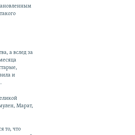
становленным
 такого
ва, а вслед за
месяца
старые,
вила и
.
Великой
мулен, Марат,
 то, что