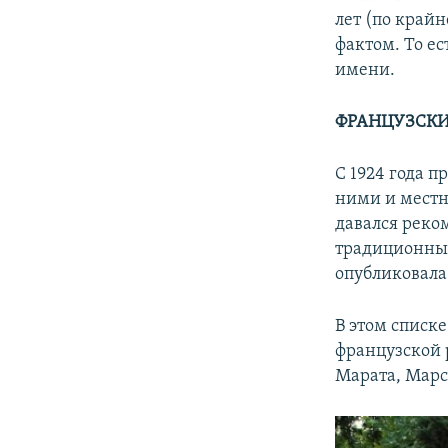
лет (по край
фактом. То ес
имени.
ФРАНЦУЗСК
С 1924 года п
ними и местн
давался реко
традиционные
опубликовала 
В этом списк
французской 
Марата, Марсе