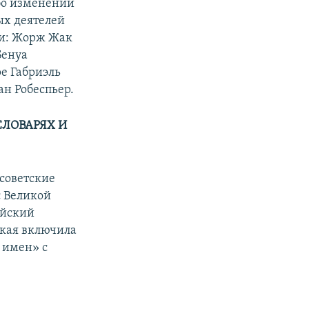
ибо изменений
ых деятелей
и: Жорж Жак
Бенуа
е Габриэль
н Робеспьер.
СЛОВАРЯХ И
советские
 Великой
ийский
кая включила
 имен» с