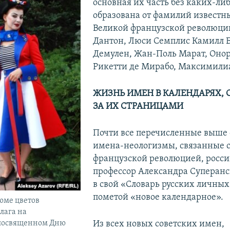
основная их часть без каких-л
образована от фамилий известн
Великой французской революци
Дантон, Люси Семплис Камилл 
Демулен, Жан-Поль Марат, Онор
Рикетти де Мирабо, Максимилиа
ЖИЗНЬ ИМЕН В КАЛЕНДАРЯХ, 
ЗА ИХ СТРАНИЦАМИ
Почти все перечисленные выше 
имена-неологизмы, связанные с
французской революцией, росс
профессор Александра Суперанс
в свой «Словарь русских личных
пометой «новое календарное».
юме цветов
лага на
Из всех новых советских имен,
посвященном Дню