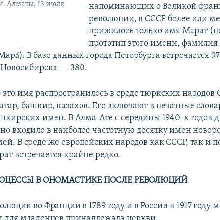
и. Алматы, 13 июля
напоминающих о Великой фран
революции, в СССР более или м
прижилось только имя Марат (п
прототип этого имени, фамилия 
Марá). В базе данных города Петербурга встречается 97
 Новосибирска — 380.
 это имя распространилось в среде тюркских народов С
татар, башкир, казахов. Его включают в печатные слов
ашкирских имен. В Алма-Ате с середины 1940-х годов 
 оно входило в наиболее частотную десятку имен ново
ей. В среде же европейских народов как СССР, так и п
рат встречается крайне редко.
ОЦЕССЫ В ОНОМАСТИКЕ ПОСЛЕ РЕВОЛЮЦИЙ
люции во Франции в 1789 году и в России в 1917 году 
 для младенцев принадлежала церкви.