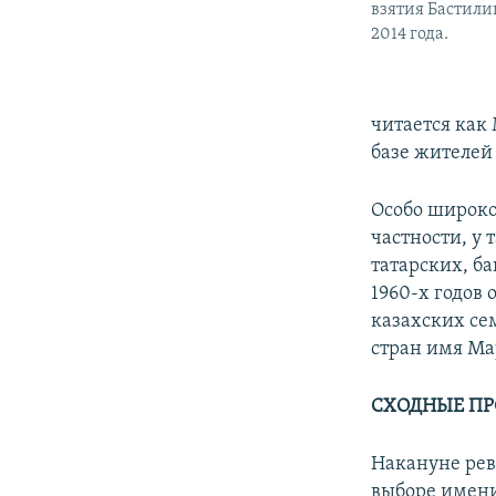
взятия Бастили
2014 года.
читается как 
базе жителей
Особо широко
частности, у 
татарских, б
1960-х годов
казахских сем
стран имя Ма
СХОДНЫЕ ПР
Накануне рево
выборе имени