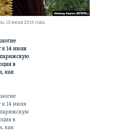
 13 июля 2015 года.
многие
 к 14 июля
м парижскую
юция в
и, как
многие
 к 14 июля
м парижскую
юция в
и, как