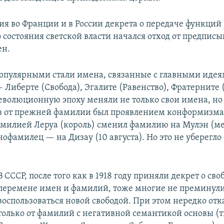
ия во Франции и в России декрета о передаче функций
 состояния светской власти начался отход от предпис
ен.
опулярными стали имена, связанные с главными иде
Либерте (Свобода), Эгалите (Равенство), Фратерните (
еволюционную эпоху меняли не только свои имена, но
з от прежней фамилии был проявлением конформизма
милией Леруа (король) сменил фамилию на Мулэн (ме
нофамилец — на Дизау (10 августа). Но это не уберегло
​В СССР, после того как в 1918 году приняли декрет о св
перемене имен и фамилий, тоже многие не преминул
воспользоваться новой свободой. При этом нередко от
только от фамилий с негативной семантикой основы (т