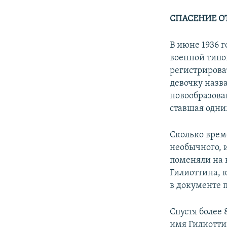
СПАСЕНИЕ О
В июне 1936 
военной типо
регистрирова
девочку назв
новообразова
ставшая одни
Сколько врем
необычного, и
поменяли на 
Гилиоттина, 
в документе 
Спустя более 
имя Гилиоттин