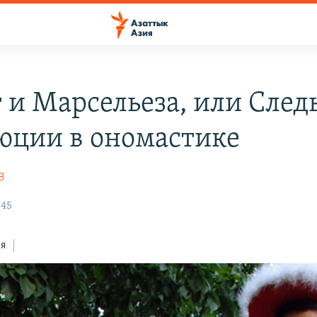
 и Марсельеза, или След
юции в ономастике
В
:45
ся