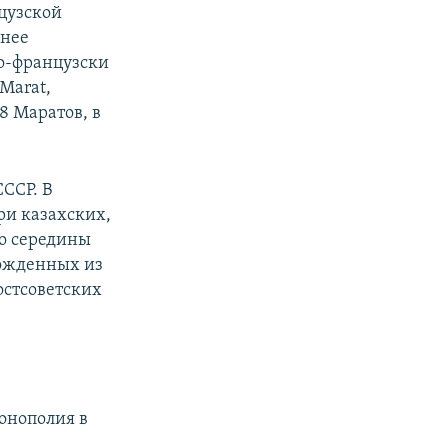
цузской
енее
о-французски
Marat,
8 Маратов, в
ССР. В
ари казахских,
до середины
рожденных из
остсоветских
монополия в