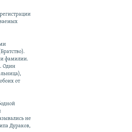
 регистрации
ываемых
ями
Братство).
 и фамилии.
. Один
льница),
 обоих от
ободной
и
казывались не
ипа Дураков,