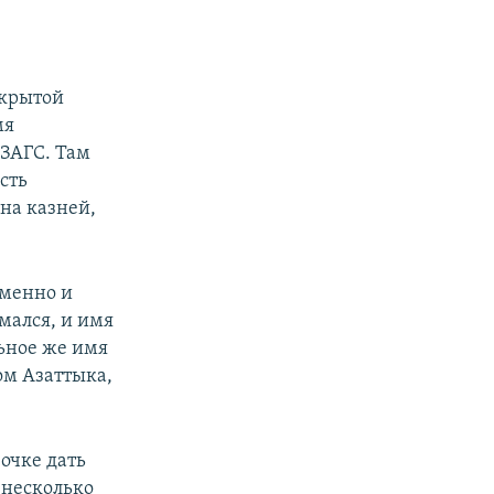
акрытой
мя
 ЗАГС. Там
сть
на казней,
еменно и
мался, и имя
ьное же имя
ом Азаттыка,
вочке дать
а несколько