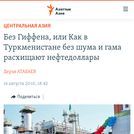
Доступность
ссылок
Вернуться
ЦЕНТРАЛЬНАЯ АЗИЯ
к
ЦЕНТРАЛЬНАЯ АЗИЯ
Без Гиффена, или Как в
основному
НОВОСТИ
КАЗАХСТАН
содержанию
Туркменистане без шума и гама
ВОЙНА В УКРАИНЕ
Вернутся
КЫРГЫЗСТАН
расхищают нефтедоллары
к
НА ДРУГИХ ЯЗЫКАХ
УЗБЕКИСТАН
главной
Дерья АТАБАЕВ
ТАДЖИКИСТАН
ҚАЗАҚША
навигации
ПОДПИШИТЕСЬ НА НАС В СОЦСЕТЯХ
Вернутся
16 августа 2010, 18:42
КЫРГЫЗЧА
к
ЎЗБЕКЧА
Поделиться
поиску
ТОҶИКӢ
Все сайты РСЕ/РС
TÜRKMENÇE