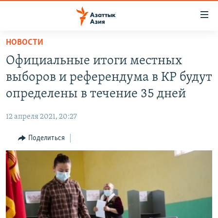
Доступность
ссылок
Вернуться
НОВОСТИ
к
ЦЕНТРАЛЬНАЯ АЗИЯ
Официальные итоги местных
основному
НОВОСТИ
КАЗАХСТАН
содержанию
выборов и референдума в КР будут
ВОЙНА В УКРАИНЕ
Вернутся
КЫРГЫЗСТАН
определены в течение 35 дней
к
НА ДРУГИХ ЯЗЫКАХ
УЗБЕКИСТАН
главной
12 апреля 2021, 20:27
ТАДЖИКИСТАН
ҚАЗАҚША
навигации
ПОДПИШИТЕСЬ НА НАС В СОЦСЕТЯХ
Вернутся
Поделиться
КЫРГЫЗЧА
к
ЎЗБЕКЧА
поиску
ТОҶИКӢ
Все сайты РСЕ/РС
TÜRKMENÇE