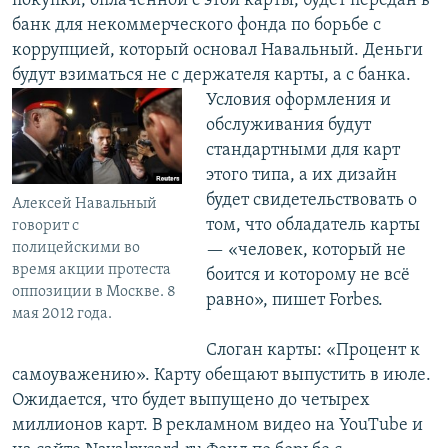
покупки, оплаченной с этой карты, будет передан в
банк для некоммерческого фонда по борьбе с
коррупцией, который основал Навальный. Деньги
будут взиматься не с держателя карты, а с банка.
Условия оформления и
обслуживания будут
стандартными для карт
этого типа, а их дизайн
будет свидетельствовать о
Алексей Навальный
том, что обладатель карты
говорит с
полицейскими во
— «человек, который не
время акции протеста
боится и которому не всё
оппозиции в Москве. 8
равно», пишет Forbes.
мая 2012 года.
Слоган карты: «Процент к
самоуважению». Карту обещают выпустить в июле.
Ожидается, что будет выпущено до четырех
миллионов карт. В рекламном видео на YouTube и