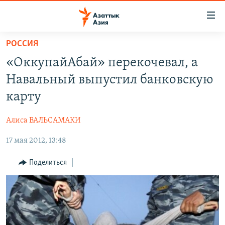
Доступность
ссылок
Вернуться
РОССИЯ
к
ЦЕНТРАЛЬНАЯ АЗИЯ
«ОккупайАбай» перекочевал, а
основному
НОВОСТИ
КАЗАХСТАН
содержанию
Навальный выпустил банковскую
ВОЙНА В УКРАИНЕ
Вернутся
КЫРГЫЗСТАН
карту
к
НА ДРУГИХ ЯЗЫКАХ
УЗБЕКИСТАН
главной
Алиса ВАЛЬСАМАКИ
ТАДЖИКИСТАН
ҚАЗАҚША
навигации
ПОДПИШИТЕСЬ НА НАС В СОЦСЕТЯХ
Вернутся
17 мая 2012, 13:48
КЫРГЫЗЧА
к
ЎЗБЕКЧА
Поделиться
поиску
ТОҶИКӢ
Все сайты РСЕ/РС
TÜRKMENÇE