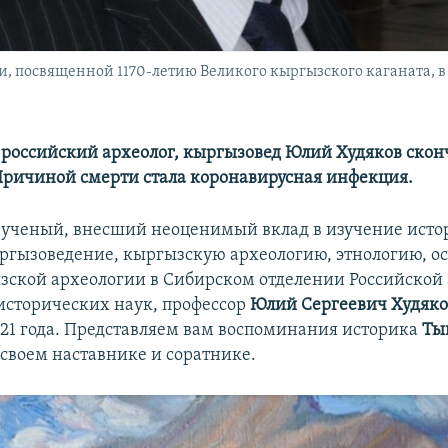
, посвященной 1170-летию Великого кыргызского каганата, 
оссийский археолог, кыргызовед Юлий Худяков сконч
Причиной смерти стала коронавирусная инфекция.
ученый, внесший неоценимый вклад в изучение исто
ргызоведение, кыргызскую археологию, этнологию, о
ской археологии в Сибирском отделении Российской
 исторических наук, профессор
Юлий Сергеевич Худяк
021 года. Представляем вам воспоминания историка
Ты
 своем наставнике и соратнике.