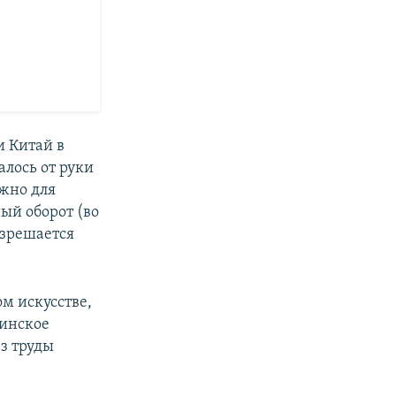
и Китай в
лось от руки
ажно для
ый оборот (во
азрешается
м искусстве,
линское
ез труды