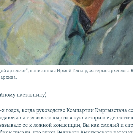
ой археолог", написанная Ирмой Геккер, матерью археолога Ю
 архива.
йному наставнику)
0-х годов, когда руководство Компартии Кыргызстана с
одавляло и связывало кыргызскую историю идеологи
вязывало ее к ложной концепции, Вы как смелый и сп
бири писали, что эпоха Великого Кыргызского каганат