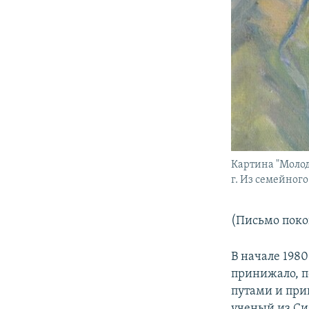
Картина "Молод
г. Из семейного
(Письмо поко
В начале 198
принижало, п
путами и при
ученый из Си