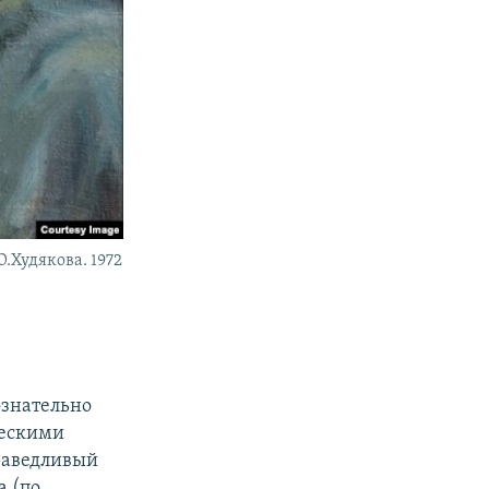
.Худякова. 1972
ознательно
ческими
раведливый
а (по