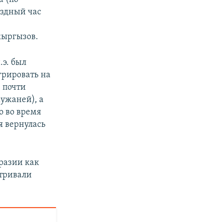
ездный час
кыргызов.
.э. был
грировать на
 почти
жужаней), а
о во время
я вернулась
разии как
атривали