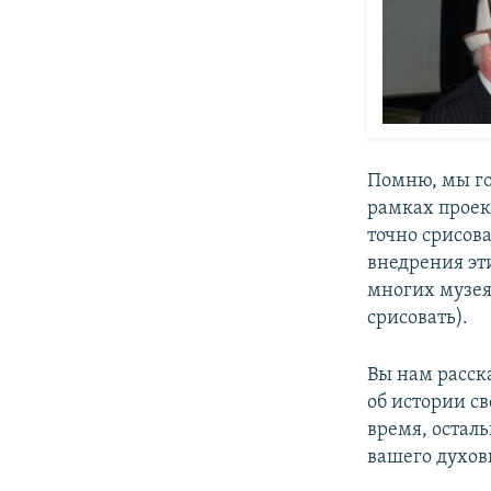
Помню, мы гор
рамках проек
точно срисов
внедрения эт
многих музея
срисовать).
Вы нам расск
об истории св
время, остал
вашего духов