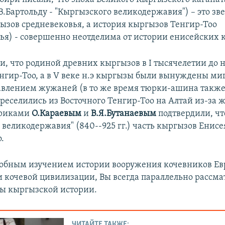
В.Бартольду - "Кыргызского великодержавия") – это зв
ызов средневековья, а история кыргызов Тенгир-Тоо
я) - совершенно неотделима от истории енисейских 
, что родиной древних кыргызов в I тысячелетии до н
нгир-Тоо, а в V веке н.э кыргызы были вынуждены ми
авлением жужаней (в то же время тюрки-ашина также
реселились из Восточного Тенгир-Тоо на Алтай из-за 
ориками
О.Караевым
и
В.Я.Бутанаевым
подтвердили, чт
 великодержавия" (840--925 гг.) часть кыргызов Енисе
.
робным изучением истории вооружения кочевников Ев
и кочевой цивилизации, Вы всегда параллельно рассм
ы кыргызской истории.
ЧИТАЙТЕ ТАКЖЕ: