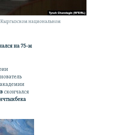
в Кыргызском национальном
ался на 75-м
рии
снователь
 академии
ов
скончался
нчтыкбека