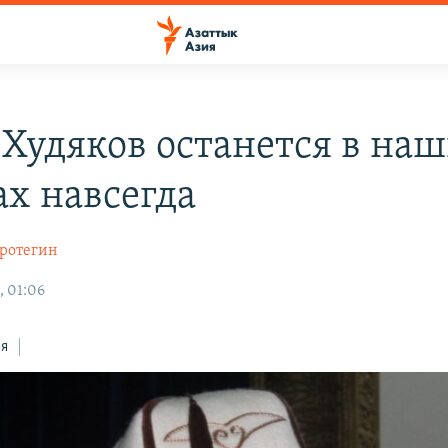
Худяков останется в на
ах навсегда
ротегин
, 01:06
ся