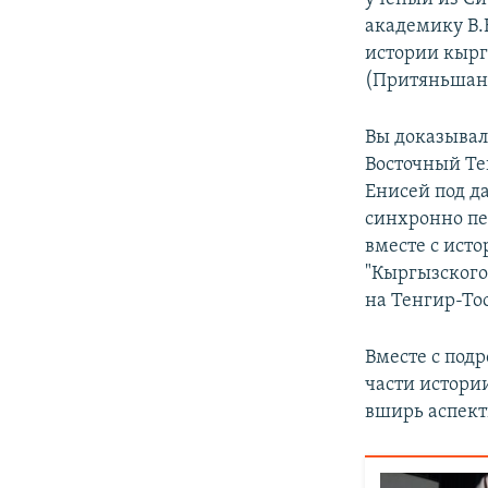
академику В.
истории кырг
(Притяньшань
Вы доказывали
Восточный Те
Енисей под д
синхронно пе
вместе с ист
"Кыргызского
на Тенгир-Тоо
Вместе с под
части истори
вширь аспект