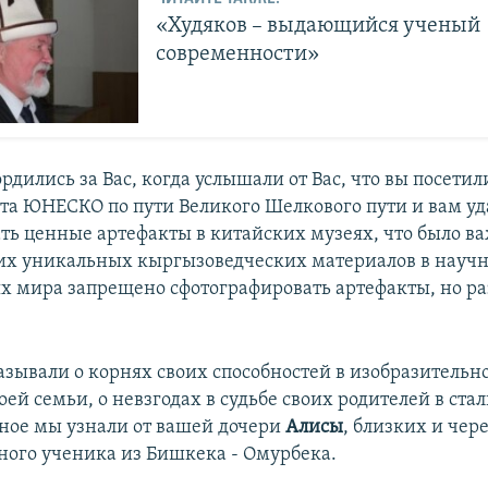
«Худяков – выдающийся ученый
современности»
дились за Вас, когда услышали от Вас, что вы посетил
та ЮНЕСКО по пути Великого Шелкового пути и вам уда
ать ценные артефакты в китайских музеях, что было в
их уникальных кыргызоведческих материалов в научн
х мира запрещено сфотографировать артефакты, но р
азывали о корнях своих способностей в изобразительно
оей семьи, о невзгодах в судьбе своих родителей в ста
ьное мы узнали от вашей дочери
Алисы
, близких и чер
ного ученика из Бишкека - Омурбека.