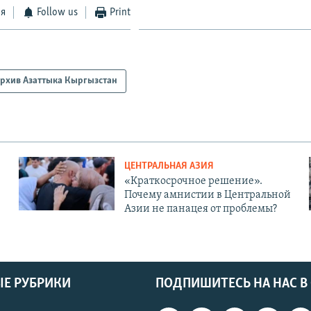
ся
Follow us
Print
рхив Азаттыка Кыргызстан
ЦЕНТРАЛЬНАЯ АЗИЯ
«Краткосрочное решение».
Почему амнистии в Центральной
Азии не панацея от проблемы?
Е РУБРИКИ
ПОДПИШИТЕСЬ НА НАС В