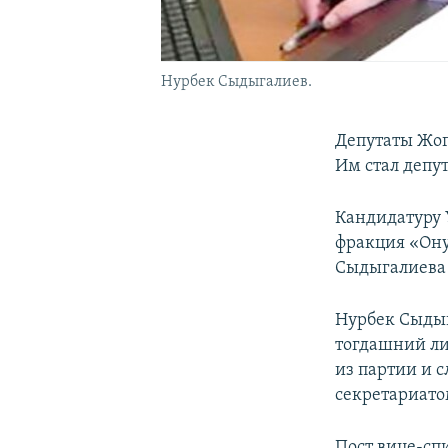
Нурбек Сыдыгалиев.
Депутаты Жог
Им стал депу
Кандидатуру 
фракция «Онуг
Сыдыгалиева –
Нурбек Сыдыг
тогдашний ли
из партии и 
секретариато
Пост вице-спи