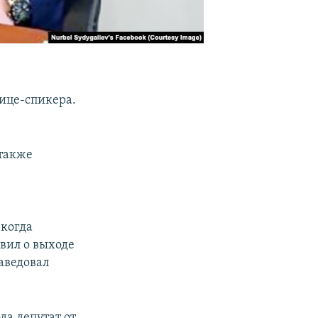
вице-спикера.
 также
а
 когда
вил о выходе
аведовал
да депутат от