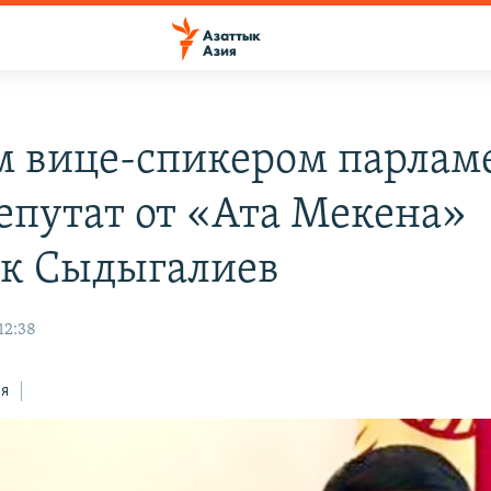
 вице-спикером парлам
депутат от «Ата Мекена»
к Сыдыгалиев
12:38
ся