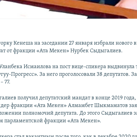
орку Кенеша на заседании 27 января избрали нового 
тат от фракции «Ата Мекен» Нурбек Сыдыгалиев.
Уланбека Исмаилова на пост вице-спикера выдвинула
уу-Прогресс». За него проголосовали 38 депутатов. З
 77.
алиев получил депутатский мандат в конце 2019 года,
дер фракции «Ата Мекен» Алмамбет Шыкмаматов зая
сложении полномочий депутата. До этого Сыдыгалиев з
м парламентской фракции «Ата Мекен».
кера стал вакантным после того, как в декабре 2020 го