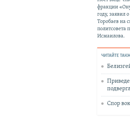
фракции «Ону
году, заявил 
Торобаев на с
политсовета 
Исмаилова.
ЧИТАЙТЕ ТАКЖ
Белизгей
Приведе
подверг
Спор во