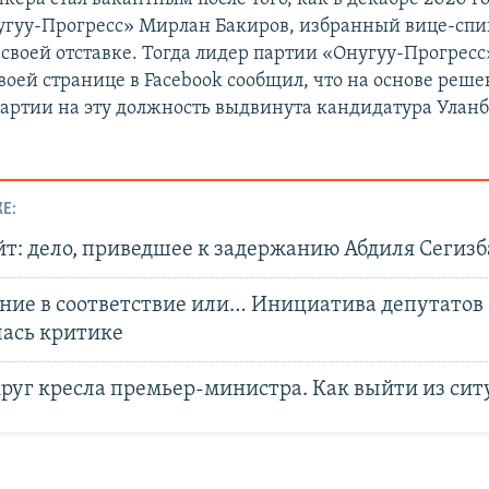
гуу-Прогресс» Мирлан Бакиров, избранный вице-спик
о своей отставке. Тогда лидер партии «Онугуу-Прогрес
воей странице в Facebook сообщил, что на основе реш
партии на эту должность выдвинута кандидатура Улан
Е:
т: дело, приведшее к задержанию Абдиля Сегизб
ние в соответствие или… Инициатива депутатов
лась критике
круг кресла премьер-министра. Как выйти из сит