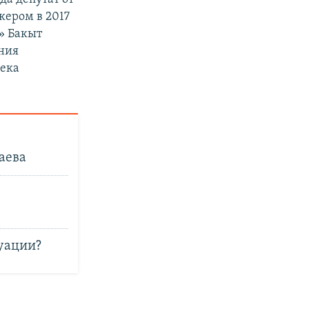
ером в 2017
с» Бакыт
ения
бека
аева
уации?