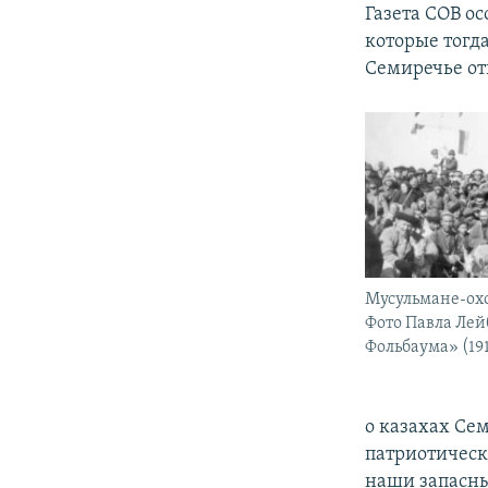
Газета СОВ о
которые тогд
Семиречье отн
Мусульмане-ох
Фото Павла Лей
Фольбаума» (191
о казахах Се
патриотическ
наши запасны