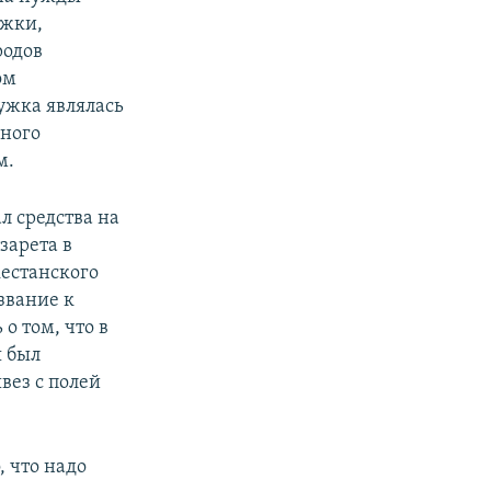
ужки,
родов
ом
ужка являлась
нного
м.
л средства на
зарета в
естанского
ззвание к
о том, что в
 был
вез с полей
, что надо