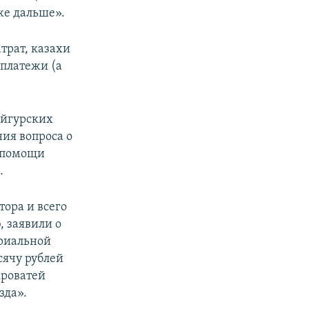
же дальше».
трат, казахи
 платежи (а
уйгурских
ния вопроса о
а помощи
.
тора и всего
, заявили о
ериальной
сячу рублей
кроватей
зда».