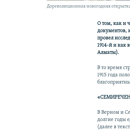
Дореволюционная новогодняя открытка
О том, как и
документов, 
провел иссле
1914-й и как 
Алматы).
В то время ст
1915 года по
благоприятны
«СЕМИРЕЧЕН
В Верном и С
долгие годы 
(далее в текс