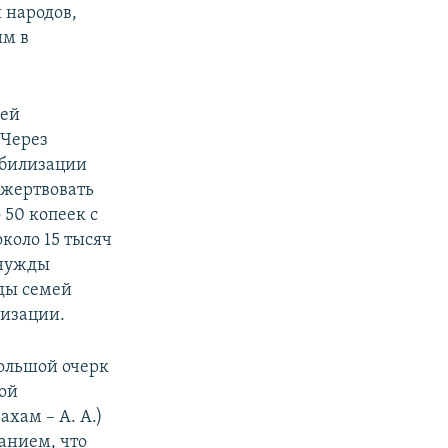
 народов,
им в
лей
 Через
обилизации
ожертвовать
50 копеек с
коло 15 тысяч
 нужды
жды семей
лизации.
большой очерк
кой
хам – А. А.)
анием, что