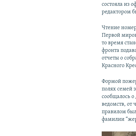
состояла из о
редактором б
Чтение номеро
Первой миров
то время ста
фронта подав
отчеты о соб
Красного Крес
Формой пожер
полях семей 
сообщалось о
ведомств, от
правилом был
фамилии “жер