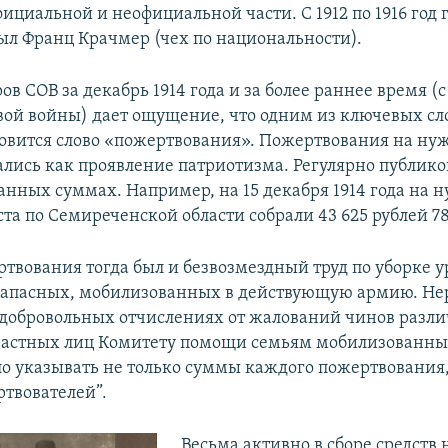
фициальной и неофициальной части. С 1912 по 1916 год
ыл Франц Крачмер (чех по национальности).
в СОВ за декабрь 1914 года и за более раннее время (с
ой войны) дает ощущение, что одним из ключевых слов
новится слово «пожертвования». Пожертвования на ну
ались как проявление патриотизма. Регулярно публико
ранных суммах. Например, на 15 декабря 1914 года на 
та по Семиреченской области собрали 43 625 рублей 78
твования тогда был и безвозмездный труд по уборке у
запасных, мобилизованных в действующую армию. Не
 добровольных отчислениях от жалований чинов разл
 частных лиц Комитету помощи семьям мобилизованны
о указывать не только суммы каждого пожертвования,
твователей”.
Весьма активно в сборе средств