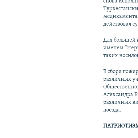
снова исполн
Туркестански
медикаментам
действовал су
Для большей 
именем “жерт
таких носило
В сборе поже
различных уче
Общественном
Александра Б
различных ви
поезда.
ПАТРИОТИЗ