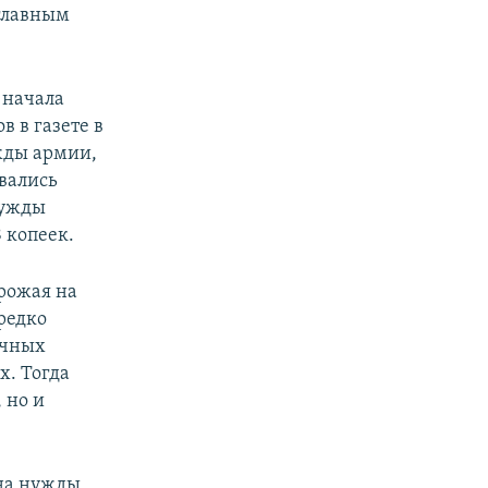
 главным
 начала
 в газете в
жды армии,
вались
нужды
 копеек.
рожая на
редко
ичных
х. Тогда
 но и
 на нужды