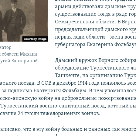
армии действовали дамские кр
существовавшие тогда в ряде го
Семиреченской области. В Верн
председательницей дамского кр
первая леди области – жена вое
губернатора Екатерина Фольбау
натор
 области Михаил
Дамский кружок Верного собира
ругой Екатериной.
оборудование Туркестанского ла
Ташкенте, на организацию Турк
рного поезда. В СОВ в декабре 1914 года появилось во
 за подписью Екатерины Фольбаум. В нем упоминалось 
ско-японскую войну на добровольные пожертвования
Туркестанский военно-санитарный поезд, который вы
свыше 24 тысяч тяжелораненых воинов.
аписано, что в эту войну больных и раненых так много