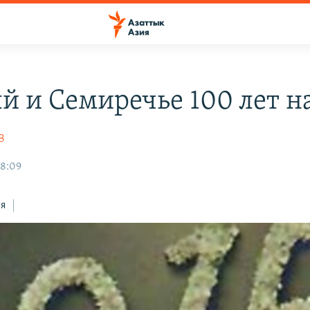
й и Семиречье 100 лет н
В
08:09
ся