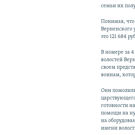
семьи их пол
Понимая, что
Верненского у
это 121 684 р
В номере за 4
волостей Верн
своем предст
воинам, кото
Они помолили
царствующего
готовности н
помощи на ну
на оборудова
имени волост