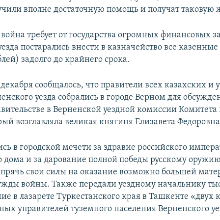
учили вполне достаточную помощь и получат таковую 
 война требует от государства огромных финансовых за
езда постарались внести в казначейство все казенные
ублей) задолго до крайнего срока.
 декабря сообщалось, что правители всех казахских и 
енского уезда собрались в городе Верном для обсужде
авительстве в Верненской уездной комиссии Комитет
рый возглавляла великая княгиня Елизавета Федоровна
сь в городской мечети за здравие российского импера
 дома и за дарование полной победы русскому оружию
апрячь свои силы на оказание возможно большей мат
жды войны. Также передали уездному начальнику ты
ние в лазарете Туркестанского края в Ташкенте «двух 
ных управителей туземного населения Верненского уе