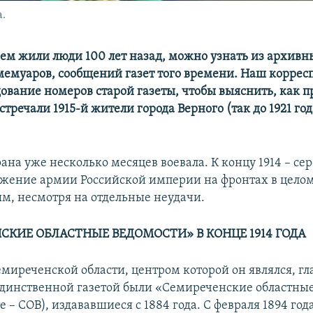
.
 чем жили люди 100 лет назад, можно узнать из архивн
мемуаров, сообщений газет того времени. Наш коррес
дование номеров старой газеты, чтобы выяснить, как 
встречали 1915-й жители города Верного (так до 1921 го
рана уже несколько месяцев воевала. К концу 1914 – се
ложение армии Российской империи на фронтах в цело
м, несмотря на отдельные неудачи.
СКИЕ ОБЛАСТНЫЕ ВЕДОМОСТИ» В КОНЦЕ 1914 ГОДА
емиреченской области, центром которой он являлся, гл
единственной газетой были «Семиреченские областны
те – СОВ), издававшиеся с 1884 года. С февраля 1894 год