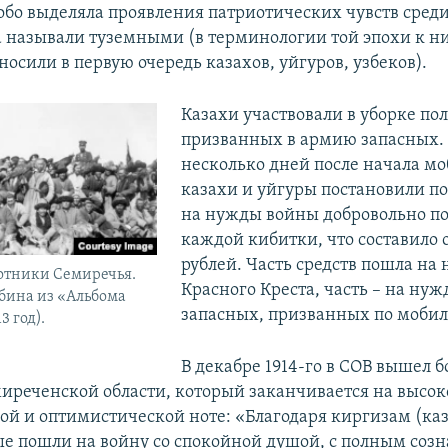
собо выделяла проявления патриотических чувств среди
а называли туземными (в терминологии той эпохи к н
осили в первую очередь казахов, уйгуров, узбеков).
Казахи участвовали в уборке по
призванных в армию запасных.
несколько дней после начала м
казахи и уйгуры постановили п
на нужды войны добровольно по 
каждой кибитки, что составило о
рублей. Часть средств пошла на
отники Семиречья.
Красного Креста, часть – на ну
бина из «Альбома
запасных, призванных по моби
3 год).
В декабре 1914-го в СОВ вышел 
миреченской области, который заканчивается на высо
ой и оптимистической ноте: «Благодаря киргизам (каза
е пошли на войну со спокойной душой, с полным созн