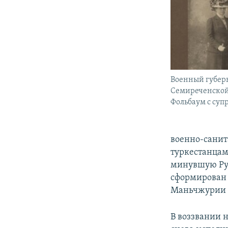
Военный губер
Семиреченской
Фольбаум с суп
военно-санита
туркестанцам
минувшую Рус
сформирован 
Маньчжурии 
В воззвании н