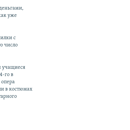
деньгами,
как уже
илки с
о число
и учащиеся
4-го в
 опера
ли в костюмах
тарного