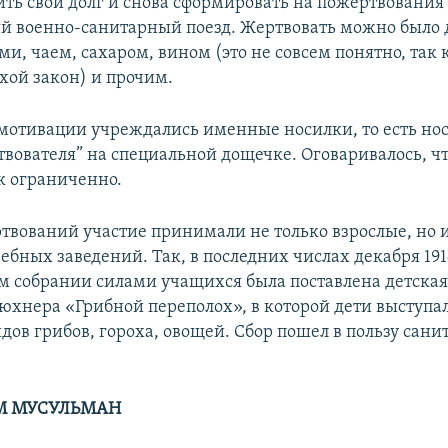
ить свой долг и снова сформировать на пожертвования
й военно-санитарный поезд. Жертвовать можно было 
и, чаем, сахаром, вином (это не совсем понятно, так 
хой закон) и прочим.
мотивации учреждались именные носилки, то есть нос
вователя” на специальной дощечке. Оговаривалось, чт
к ограниченно.
ртвований участие принимали не только взрослые, но 
бных заведений. Так, в последних числах декабря 191
 собрании силами учащихся была поставлена детская
юхнера «Грибной переполох», в которой дети выступа
дов грибов, гороха, овощей. Сбор пошел в пользу сани
М МУСУЛЬМАН