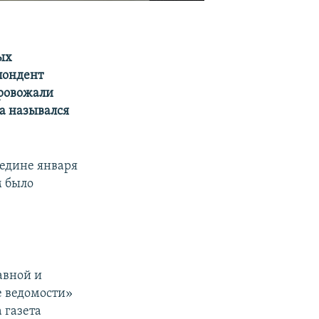
ых
пондент
провожали
да назывался
редине января
м было
авной и
е ведомости»
а газета