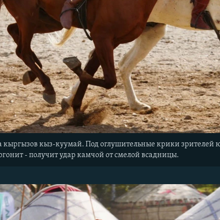
 кыргызов кыз-куумай. Под оглушительные крики зрителей юн
догонит - получит удар камчой от смелой всадницы.