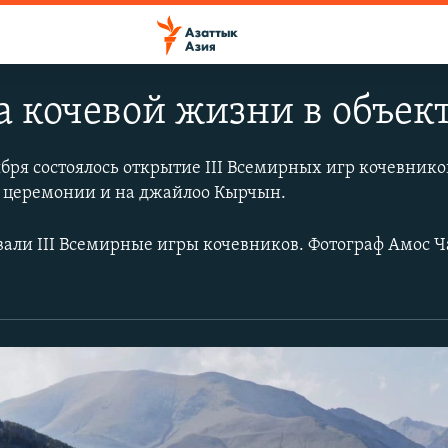
 кочевой жизни в объек
ября состоялось открытие III Всемирных игр кочевнико
а церемонии и на джайлоо Кырчын.
вали III Всемирные игры кочевников. Фотограф Амос 