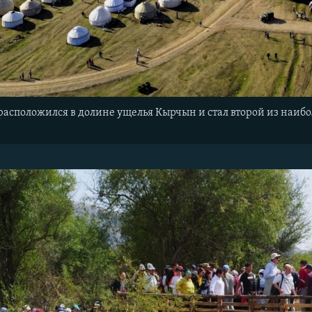
асположился в долине ущелья Кырчын и стал второй из наиб