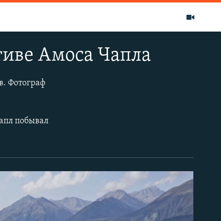
тиве Амоса Чапла
в. Фотограф
Чапл побывал