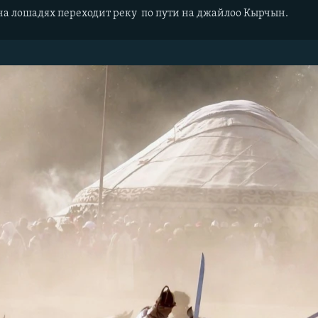
на лошадях переходит реку по пути на джайлоо Кырчын.