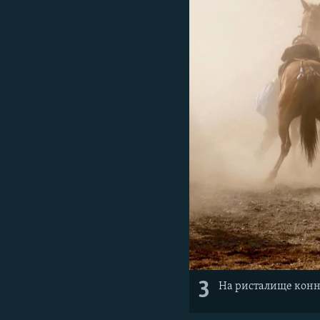
3
На ристалище конн