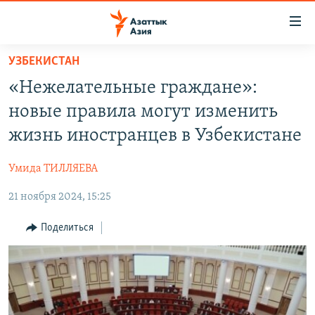
Доступность
ссылок
Вернуться
УЗБЕКИСТАН
к
ЦЕНТРАЛЬНАЯ АЗИЯ
«Нежелательные граждане»:
основному
НОВОСТИ
КАЗАХСТАН
содержанию
новые правила могут изменить
ВОЙНА В УКРАИНЕ
Вернутся
КЫРГЫЗСТАН
жизнь иностранцев в Узбекистане
к
НА ДРУГИХ ЯЗЫКАХ
УЗБЕКИСТАН
главной
Умида ТИЛЛЯЕВА
ТАДЖИКИСТАН
ҚАЗАҚША
навигации
ПОДПИШИТЕСЬ НА НАС В СОЦСЕТЯХ
Вернутся
21 ноября 2024, 15:25
КЫРГЫЗЧА
к
ЎЗБЕКЧА
Поделиться
поиску
ТОҶИКӢ
Все сайты РСЕ/РС
TÜRKMENÇE