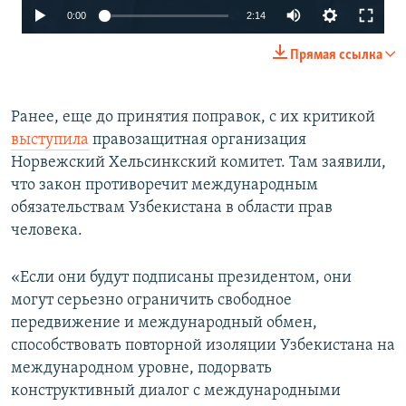
Auto
0:00
2:14
240p
Прямая ссылка
360p
480p
Ранее, еще до принятия поправок, с их критикой
выступила
правозащитная организация
720p
Норвежский Хельсинкский комитет. Там заявили,
1080p
что закон противоречит международным
обязательствам Узбекистана в области прав
Auto
240p
360p
480p
человека.
720p
1080p
«Если они будут подписаны президентом, они
могут серьезно ограничить свободное
передвижение и международный обмен,
способствовать повторной изоляции Узбекистана на
международном уровне, подорвать
конструктивный диалог с международными