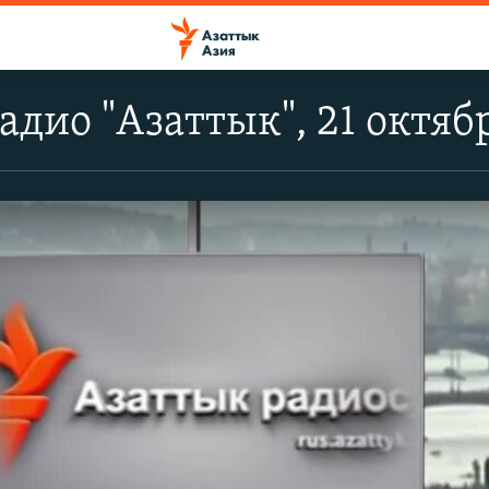
адио "Азаттык", 21 октяб