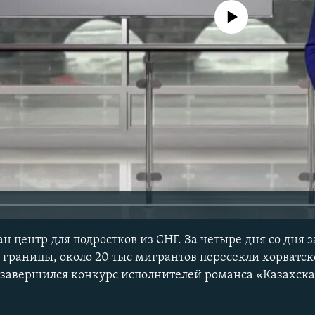
No media source currently avail
н центр для подростков из СНГ. За четыре дня со дня 
 границы, около 20 тыс мигрантов пересекли хорватс
завершился конкурс исполнителей романса «Казахска