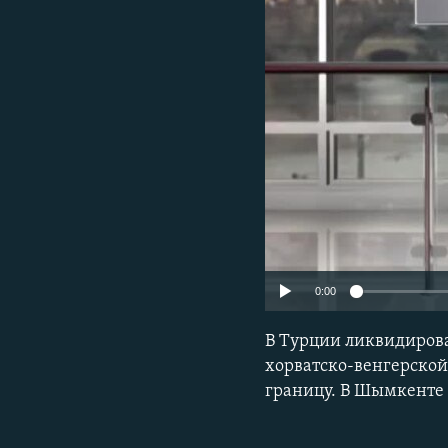
0:00
В Турции ликвидирова
хорватско-венгерской
границу. В Шымкенте 