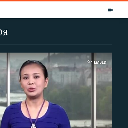
ря
EMBED