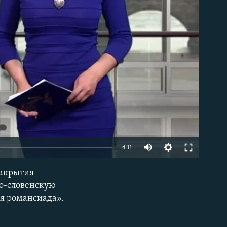
able
4:11
закрытия
EMBED
ко-словенскую
я романсиада».