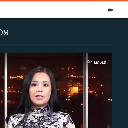
ря
EMBED