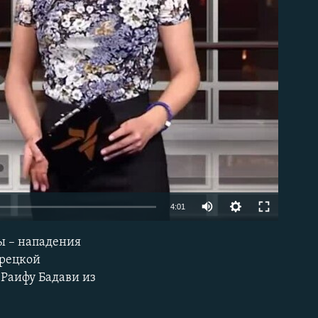
able
4:01
ы – нападения
EMBED
урецкой
 Раифу Бадави из