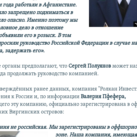
 года работали в Афганистане.
ло запрещено подниматься в
было опасно. Именно поэтому мы
оловное дело в отношение
объявили его в розыск. В том
просили руководство Российской Федерации в случае 
а, задержать его».
 органы предполагают, что
Сергей Полуянов
может на
уда продолжать руководство компанией.
тверждённых ранее данных, компания "Ролкан Инвест
ния к России и, по информации
Валерия Пфефера,
его эту компанию, официально зарегистрирована в 
ких Виргинских островов:
ия не российская. Мы зарегистрированы в оффшорн
зоне. Наша компания, имеющая