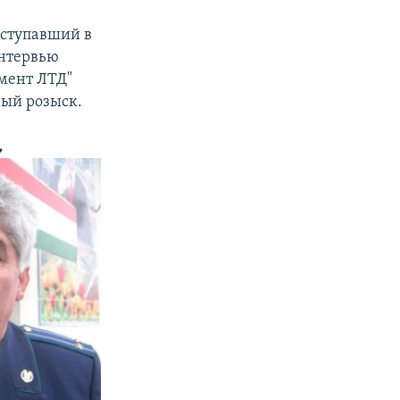
ыступавший в
интервью
тмент ЛТД"
ный розыск.
,