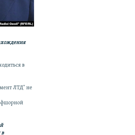
нахождения
ходиться в
мент ЛТД" не
оффшорной
ой
 в