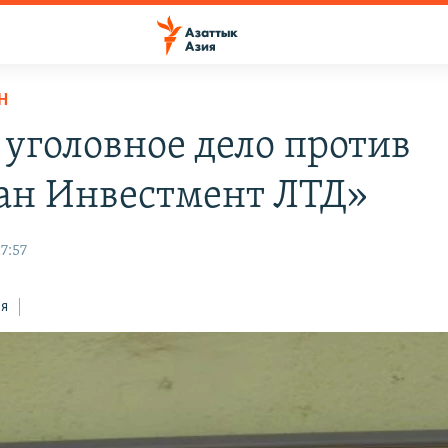
Н
 уголовное дело против
ан Инвестмент ЛТД»
17:57
ся