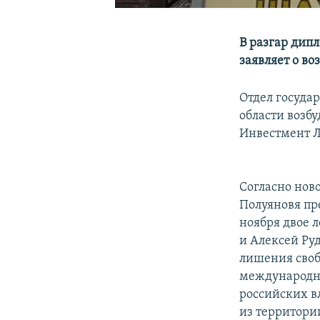
В разгар дип
заявляет о в
Отдел госуда
области возб
Инвестмент 
Согласно нов
Полуяновя пр
ноября двое 
и Алексей Ру
лишения своб
международны
российских в
из территори