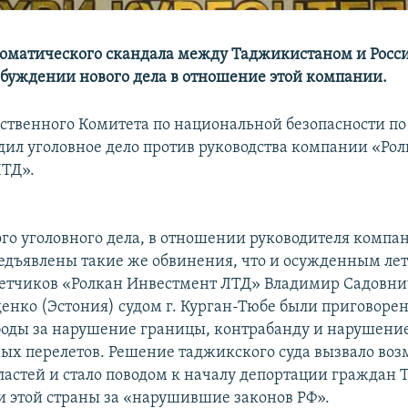
ломатического скандала между Таджикистаном и Росс
озбуждении нового дела в отношение этой компании.
рственного Комитета по национальной безопасности по
удил уголовное дело против руководства компании «Ро
ЛТД».
ого уголовного дела, в отношении руководителя компа
едъявлены такие же обвинения, что и осужденным лет
летчиков «Ролкан Инвестмент ЛТД» Владимир Садовни
денко (Эстония) судом г. Курган-Тюбе были приговорен
оды за нарушение границы, контрабанду и нарушени
х перелетов. Решение таджикского суда вызвало во
ластей и стало поводом к началу депортации граждан
и этой страны за «нарушившие законов РФ».