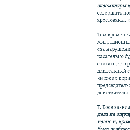
экземпляры к
совершать по
арестованы, 
Тем временем
миграционных
«за нарушени
касательно б
считать, что
длительный с
высоких кори
председательс
действительн
Т. Боев заяви
дела не ощущ
извне и, кром
было возбужде