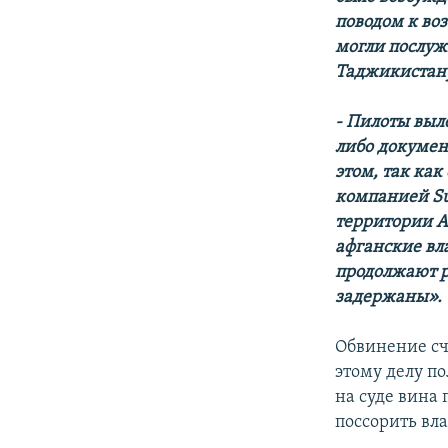
поводом к во
могли послу
Таджикистану
- Пилоты выл
либо докумен
этом, так как
компанией Su
территории А
афганские вл
продолжают р
задержаны».
Обвинение сч
этому делу по
на суде вина 
поссорить вл