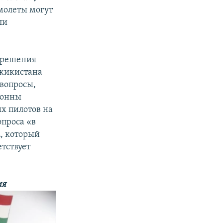
амолеты могут
ли
 решения
джикистана
 вопросы,
лонны
х пилотов на
опроса «в
а
, который
етствует
ия