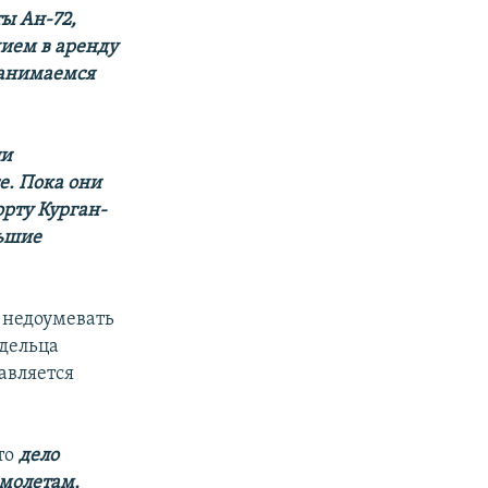
ы Ан-72,
нием в аренду
занимаемся
ли
e. Пока они
рту Курган-
льшие
 недоумевать
адельца
авляется
то
дело
амолетам,