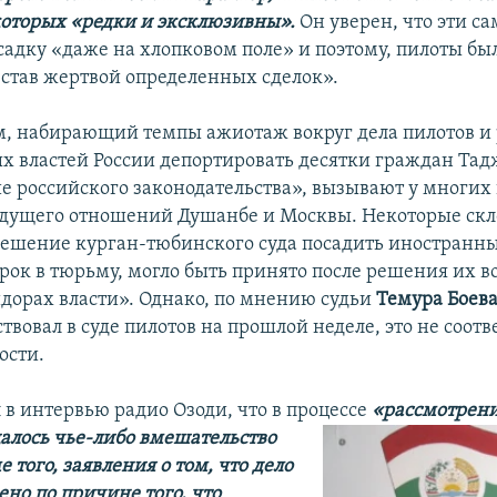
оторых «редки и эксклюзивны».
Он уверен, что эти с
садку «даже на хлопковом поле» и поэтому, пилоты бы
«став жертвой определенных сделок».
, набирающий темпы ажиотаж вокруг дела пилотов и
 властей России депортировать десятки граждан Та
е российского законодательства», вызывают у многих
удущего отношений Душанбе и Москвы. Некоторые ск
 решение курган-тюбинского суда посадить иностранны
рок в тюрьму, могло быть принято после решения их в
дорах власти». Однако, по мнению судьи
Темура Боев
твовал в суде пилотов на прошлой неделе, это не соотв
ости.
л в интервью радио Озоди, что в процессе
«рассмотрен
алось чье-либо вмешательство
е того, заявления о том, что дело
но по причине того, что