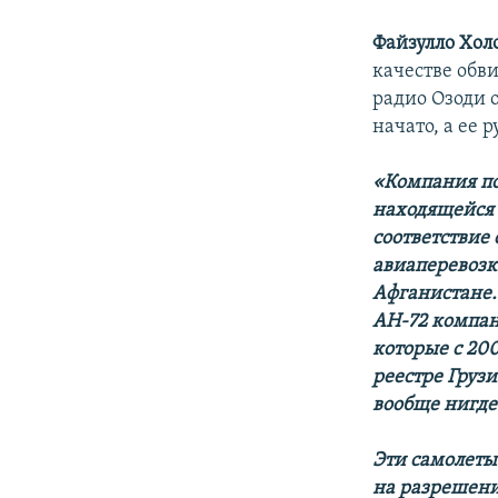
Файзулло Хол
качестве обв
радио Озоди 
начато, а ее
«Компания по
находящейся 
соответствие
авиаперевозк
Афганистане.
АН-72 компан
которые с 200
реестре Грузи
вообще нигде
Эти самолеты
на разрешени