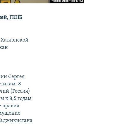
ией, ГКНБ
 Хатлонской
лкан
нии Сергея
чикам. 8
чий (Россия)
ы к 8,5 годам
е правил
змущение
 Таджикистана