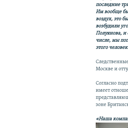
последние три
Им вообще бы
воздух, это 
возбудили уг
Полуянова, и 
числе, мы по
этого человек
Следственные
Москве и отт
Согласно под
имеет отноше
представляющ
зоне Британс
«Наша компан