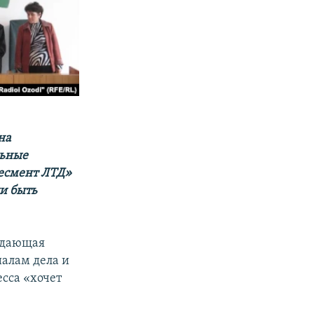
на
льные
весмент ЛТД»
и быть
идающая
иалам дела и
есса «хочет