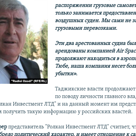
распоряжении грузовые самолет
только занимается предоставле
воздушных суден. Мы сами не 
грузовыми перевозками.
Эти два арестованных судна бы
арендованы компанией Air Spac
продолжают находиться в аэропо
Тюбе, наша компания несет бо
убытки».
Таджикские власти продолжают
по поводу личности главного вл
лкан Инвестмент ЛТД" и на данный момент им предст
получить такую информацию у российских властей.
фер
представитель "Ролкан Инвестмент ЛТД" считает, ч
брело политический характер, и имеет отношение к с