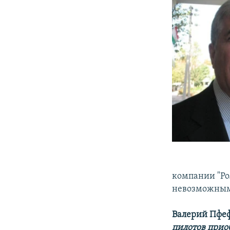
компании "Ро
невозможным 
Валерий Пфе
пилотов прио