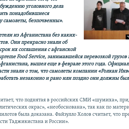
збуждению уголовного дела
жить понадобившиеся
 самолеты, безпочвенны».
етели из Афганистана без каких-
тов. Они прекрасно знали об
 срок их соглашения с афганской
preme Food Service, занимавшейся перевозкой грузов 
фганистана, вышел еще в феврале этого года. Официа
асти знали о том, что самолеты компании «Ролкан Ин
аботать незаконно и рано или поздно они должны был
итает, что поднятая в российских СМИ «шумиха», пр
литических окрас», «необоснована», так как по матер
пилотов была доказана. Файзулло Холов считает, что пр
асти Таджикистана и России».