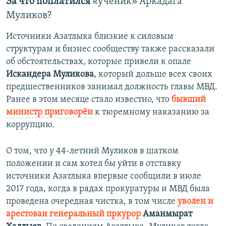
За что поплатился
«ученик» Аркадага
Муликов?​
Источники Азатлыка близкие к силовым
структурам и бизнес сообществу также рассказали
об обстоятельствах, которые привели к опале
Искандера Муликова
, который дольше всех своих
предшественников занимал должность главы МВД.
Ранее в этом месяце стало известно, что
бывший
министр приговорён
к тюремному наказанию за
коррупцию.
О том, что у 44-летний Муликов в шатком
положении и сам хотел бы уйти в отставку
источники Азатлыка впервые сообщили в июле
2017 года, когда в рядах прокуратуры и МВД была
проведена очередная чистка, в том числе
уволен и
арестован генеральный пркурор
Аманмырат