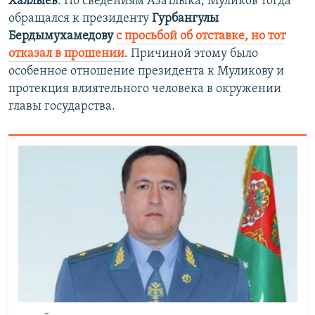
Халлыев
. По сведениям Азатлыка, Муликов тогда
обращался к президенту
Гурбангулы
Бердымухамедову
с просьбой об отставке, но тот
отказал в прошении
. Причиной этому было
особенное отношение президента к Муликову и
протекция влиятельного человека в окружении
главы государства.