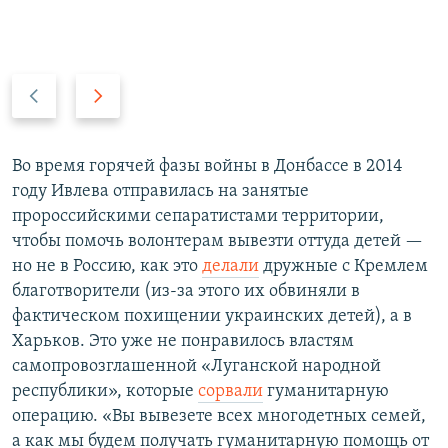
P
N
r
e
e
x
v
t
Во время горячей фазы войны в Донбассе в 2014
i
s
году Ивлева отправилась на занятые
o
l
пророссийскими сепаратистами территории,
u
i
чтобы помочь волонтерам вывезти оттуда детей —
s
d
но не в Россию, как это
делали
дружные с Кремлем
s
e
благотворители (из-за этого их обвиняли в
l
фактическом похищении украинских детей), а в
i
Харьков. Это уже не понравилось властям
d
самопровозглашенной «Луганской народной
e
республики», которые
сорвали
гуманитарную
операцию. «Вы вывезете всех многодетных семей,
а как мы будем получать гуманитарную помощь от