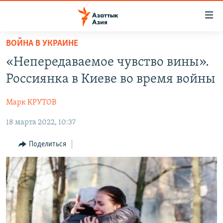
Доступность
ссылок
Вернуться
ВОЙНА В УКРАИНЕ
к
ЦЕНТРАЛЬНАЯ АЗИЯ
«Непередаваемое чувство вины».
основному
НОВОСТИ
КАЗАХСТАН
содержанию
Россиянка в Киеве во время войны
ВОЙНА В УКРАИНЕ
Вернутся
КЫРГЫЗСТАН
к
Марк КРУТОВ
НА ДРУГИХ ЯЗЫКАХ
УЗБЕКИСТАН
главной
18 марта 2022, 10:37
ТАДЖИКИСТАН
ҚАЗАҚША
навигации
ПОДПИШИТЕСЬ НА НАС В СОЦСЕТЯХ
Вернутся
КЫРГЫЗЧА
Поделиться
к
ЎЗБЕКЧА
поиску
ТОҶИКӢ
Все сайты РСЕ/РС
TÜRKMENÇE