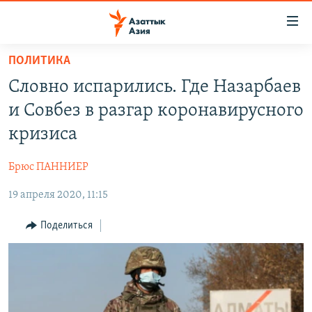
Доступность
ссылок
Вернуться
ПОЛИТИКА
к
ЦЕНТРАЛЬНАЯ АЗИЯ
Словно испарились. Где Назарбаев
основному
НОВОСТИ
КАЗАХСТАН
содержанию
и Совбез в разгар коронавирусного
ВОЙНА В УКРАИНЕ
Вернутся
КЫРГЫЗСТАН
кризиса
к
НА ДРУГИХ ЯЗЫКАХ
УЗБЕКИСТАН
главной
Брюс ПАННИЕР
ТАДЖИКИСТАН
ҚАЗАҚША
навигации
ПОДПИШИТЕСЬ НА НАС В СОЦСЕТЯХ
Вернутся
19 апреля 2020, 11:15
КЫРГЫЗЧА
к
ЎЗБЕКЧА
Поделиться
поиску
ТОҶИКӢ
Все сайты РСЕ/РС
TÜRKMENÇE