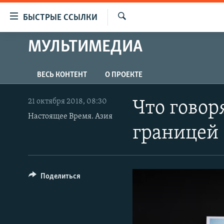
Доступность
БЫСТРЫЕ ССЫЛКИ
ссылок
Искать
Вернуться
МУЛЬТИМЕДИА
ЦЕНТРАЛЬНАЯ АЗИЯ
к
НОВОСТИ
КАЗАХСТАН
основному
ВЕСЬ КОНТЕНТ
О ПРОЕКТЕ
содержанию
ВОЙНА В УКРАИНЕ
КЫРГЫЗСТАН
Вернутся
НА ДРУГИХ ЯЗЫКАХ
УЗБЕКИСТАН
к
21 октября 2018, 08:30
Что говор
главной
Настоящее Время. Азия
ТАДЖИКИСТАН
ҚАЗАҚША
навигации
границей
КЫРГЫЗЧА
Вернутся
к
ЎЗБЕКЧА
поиску
ТОҶИКӢ
Поделиться
TÜRKMENÇE