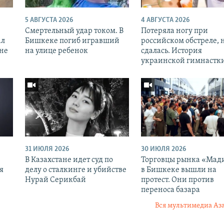
5 АВГУСТА 2026
4 АВГУСТА 2026
Смертельный удар током. В
Потеряла ногу при
ал
Бишкеке погиб игравший
российском обстреле, 
оне
на улице ребенок
сдалась. История
украинской гимнастк
31 ИЮЛЯ 2026
30 ИЮЛЯ 2026
В Казахстане идет суд по
Торговцы рынка «Мад
я
делу о сталкинге и убийстве
в Бишкеке вышли на
Нурай Серикбай
протест. Они против
переноса базара
Вся мультимедиа Аз