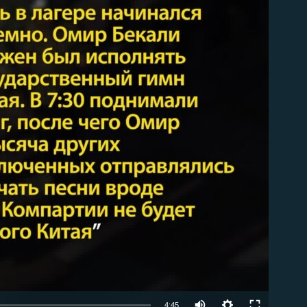
able
4:45