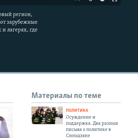
овый регион,
EMBED
уют зарубежные
 и лагерях, где
Материалы по теме
ПОЛИТИКА
Осуждение и
поддержка. Два разных
письма о политике в
Синьцзяне