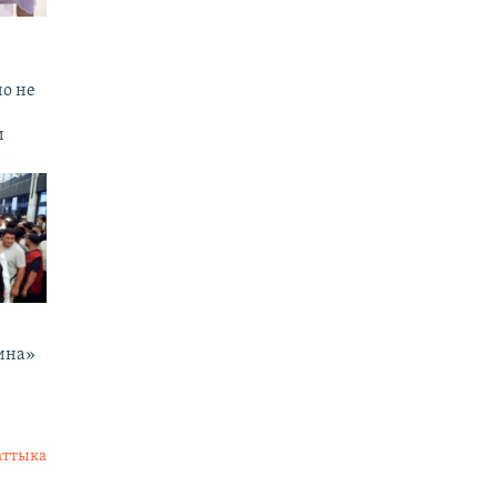
но не
и
ина»
аттыка