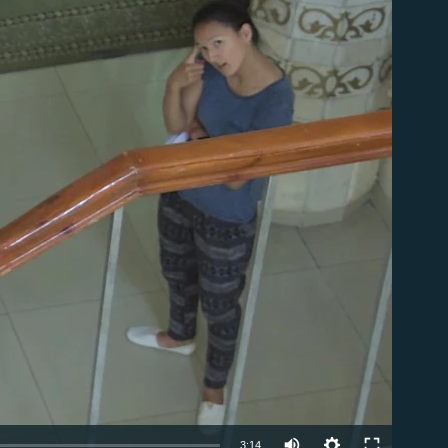
able
3:14