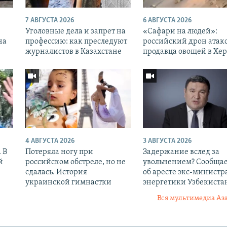
7 АВГУСТА 2026
6 АВГУСТА 2026
Уголовные дела и запрет на
«Cафари на людей»:
на
профессию: как преследуют
российский дрон атак
журналистов в Казахстане
продавца овощей в Хе
4 АВГУСТА 2026
3 АВГУСТА 2026
 В
Потеряла ногу при
Задержание вслед за
й
российском обстреле, но не
увольнением? Сообщае
сдалась. История
об аресте экс-министр
украинской гимнастки
энергетики Узбекиста
Вся мультимедиа Аз