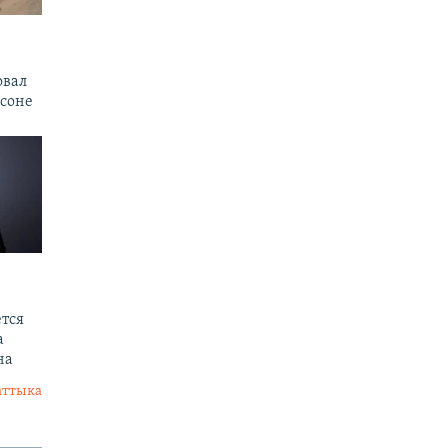
овал
рсоне
тся
а
на
аттыка