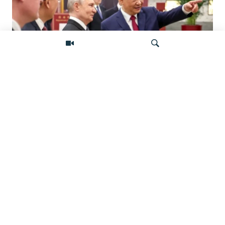
«Ось потрясений». Китай, Россия,
Иран, Северная Корея и их
Искать
конфронтация с Западом