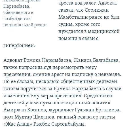
активиста Ермека
ареста под залог. Адвокат
Нарымбаева,
сказал, что Серикжан
обвиняемого в
Мамбеталин ранее не был
возбуждении
судим, кроме того
национальной розни.
нуждается в медицинской
помощи в связи с
гипертонией.
Адвокат Ермека Нарымбаева, Жанара Балгабаева,
также попросила суд пересмотреть меру
пресечения, сменив арест на подписку о невыезде.
По ее словам, несколько общественных деятелей
готовы поручиться за Ермека Нарымбаева в случае
изменения ему меры пресечения. Среди таких
деятелей упомянуты оппозиционный политик
Амиржан Косанов, журналист Гульжан Ергалиева,
поэт Мухтар Шаханов, главный редактор газеты
«Жас Алаш» Рысбек Сарсенбайулы.