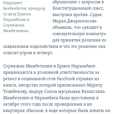
обращению с запросом в
Нурдаулет
Конституционный совет,
Бекбенбетов, прокурор
по делу Ермека
выступил против. Судья
Нарымбаева и
Марал Джарилгасова
Серикжана
объявила, что «уходит в
Мамбеталина.
совещательную комнату»
для принятия решения по
заявленным ходатайствам и что это решение она
огласит утром в четверг.
Серикжан Мамбеталин и Ермек Нарымбаев
привлекаются к уголовной ответственности за
репост в социальной сети Facebook отрывка из
книги, авторство которой приписывают Мурату
Телибекову, лидеру Союза мусульман Казахстана.
Мамбеталин и Нарымбаев были арестованы в
октябре этого года после проведенных в их
квартирах обысков, в ходе которых были изъяты их