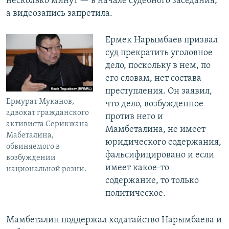
несколько минут — в начале судебного заседания;
а видеозапись запретила.
Ермек Нарымбаев призвал
суд прекратить уголовное
дело, поскольку в нем, по
его словам, нет состава
преступления. Он заявил,
Ермурат Муканов,
что дело, возбужденное
адвокат гражданского
против него и
активиста Серикжана
Мамбеталина, не имеет
Мабеталина,
юридического содержания,
обвиняемого в
фальсифицировано и если
возбуждении
имеет какое-то
национальной розни.
содержание, то только
политическое.
Мамбеталин поддержал ходатайство Нарымбаева и