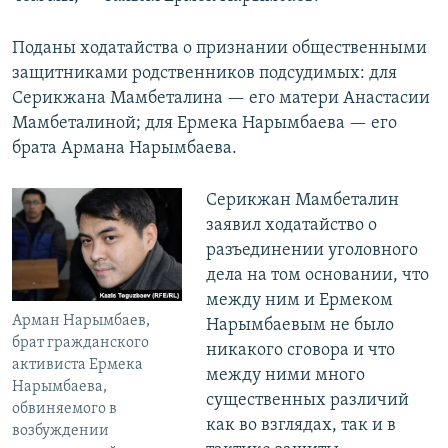
Поданы ходатайства о признании общественными
защитниками родственников подсудимых: для
Серикжана Мамбеталина — его матери Анастасии
Мамбеталиной; для Ермека Нарымбаева — его
брата Армана Нарымбаева.
Серикжан Мамбеталин
заявил ходатайство о
разъединении уголовного
дела на том основании, что
между ним и Ермеком
Арман Нарымбаев,
Нарымбаевым не было
брат гражданского
никакого сговора и что
активиста Ермека
между ними много
Нарымбаева,
существенных различий
обвиняемого в
как во взглядах, так и в
возбуждении