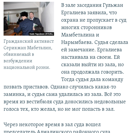
В зале заседания Гульжан
Ергалиева заявила, что
охрана не пропускает в суд
многих сторонников
Мамбеталина и
Гражданский активист
Нарымбаева. Судья сделала
Серикжан Мабеталин,
ей замечание. Ергалиева
обвиняемый в
настаивала на своем. Ей
возбуждении
сказали выйти из зала, но
национальной розни.
она продолжала говорить.
Тогда судья дала команду
позвать приставов. Однако случилась какая-то
заминка, и судья сама удалилась из зала. Всё это
время из вестибюля суда доносились недовольные
голоса тех, кто желал, но не мог попасть в зал.
Через некоторое время в зал суда вошел
председатель Алмалинского районного суда