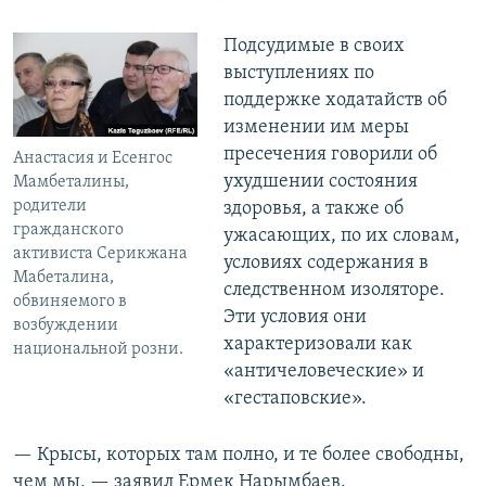
Подсудимые в своих
выступлениях по
поддержке ходатайств об
изменении им меры
пресечения говорили об
Анастасия и Есенгос
ухудшении состояния
Мамбеталины,
родители
здоровья, а также об
гражданского
ужасающих, по их словам,
активиста Серикжана
условиях содержания в
Мабеталина,
следственном изоляторе.
обвиняемого в
Эти условия они
возбуждении
характеризовали как
национальной розни.
«античеловеческие» и
«гестаповские».
— Крысы, которых там полно, и те более свободны,
чем мы, — заявил Ермек Нарымбаев.