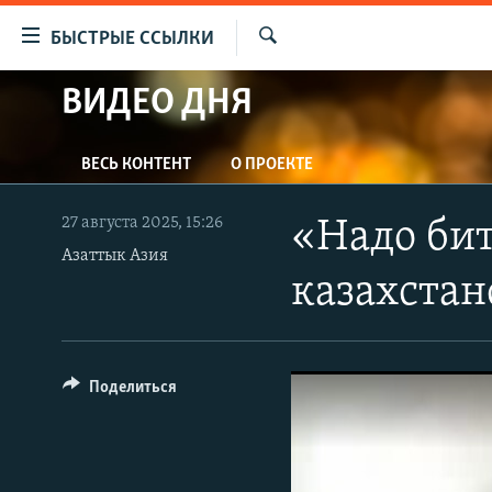
Доступность
БЫСТРЫЕ ССЫЛКИ
ссылок
Искать
Вернуться
ВИДЕО ДНЯ
ЦЕНТРАЛЬНАЯ АЗИЯ
к
НОВОСТИ
КАЗАХСТАН
основному
ВЕСЬ КОНТЕНТ
О ПРОЕКТЕ
содержанию
ВОЙНА В УКРАИНЕ
КЫРГЫЗСТАН
Вернутся
НА ДРУГИХ ЯЗЫКАХ
УЗБЕКИСТАН
к
27 августа 2025, 15:26
«Надо бит
главной
Азаттык Азия
ТАДЖИКИСТАН
ҚАЗАҚША
навигации
казахстан
КЫРГЫЗЧА
Вернутся
к
ЎЗБЕКЧА
поиску
ТОҶИКӢ
Поделиться
TÜRKMENÇE