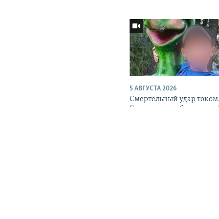
ПОДПИШИТЕСЬ НА НАС В СОЦСЕТЯХ
Все сайты РСЕ/РС
5 АВГУСТА 2026
Смертельный удар током.
Бишкеке погиб игравши
на улице ребенок
СМОТРЕТЬ ТВ 