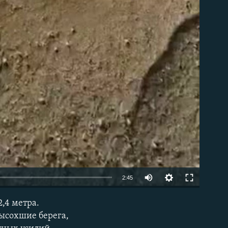
Auto
2:45
240p
2,4 метра.
EMBED
360p
высохшие берега,