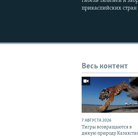
гибель тюленей и заб
прикаспийских стран 
Весь контент
7 АВГУСТА 2026
Тигры возвращаются в
дикую природу Казахста