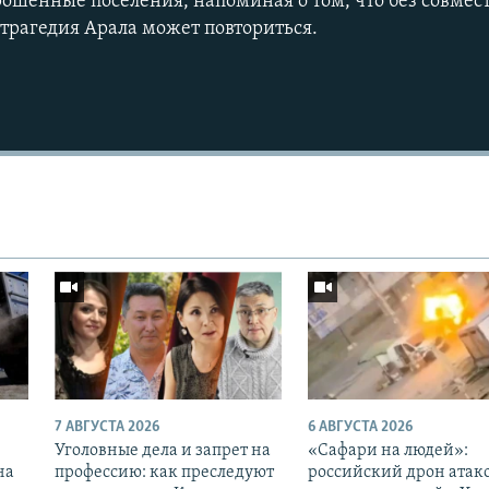
рошенные поселения, напоминая о том, что без совме
трагедия Арала может повториться.
7 АВГУСТА 2026
6 АВГУСТА 2026
Уголовные дела и запрет на
«Cафари на людей»:
на
профессию: как преследуют
российский дрон атак