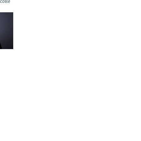
рсоне
тся
а
на
аттыка
480p