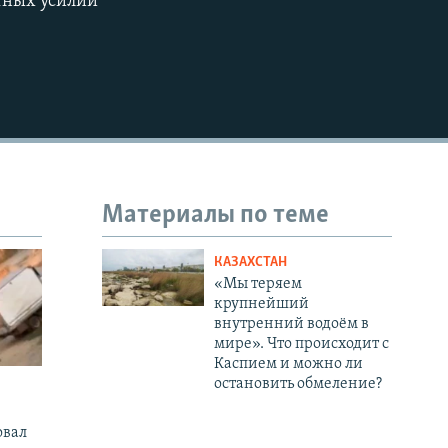
стных усилий
480p
720p
1080p
Материалы по теме
КАЗАХСТАН
«Мы теряем
крупнейший
внутренний водоём в
мире». Что происходит с
Каспием и можно ли
остановить обмеление?
овал