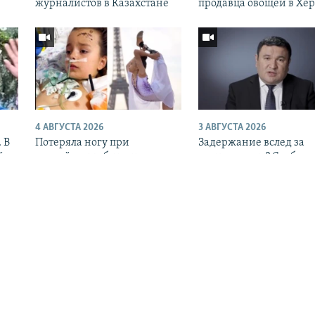
журналистов в Казахстане
продавца овощей в Хе
4 АВГУСТА 2026
3 АВГУСТА 2026
 В
Потеряла ногу при
Задержание вслед за
й
российском обстреле, но не
увольнением? Сообщае
сдалась. История
об аресте экс-министр
украинской гимнастки
энергетики Узбекиста
Вся мультимедиа Аз
Auto
240p
360p
ПРОГРАММЫ
720p
1080p