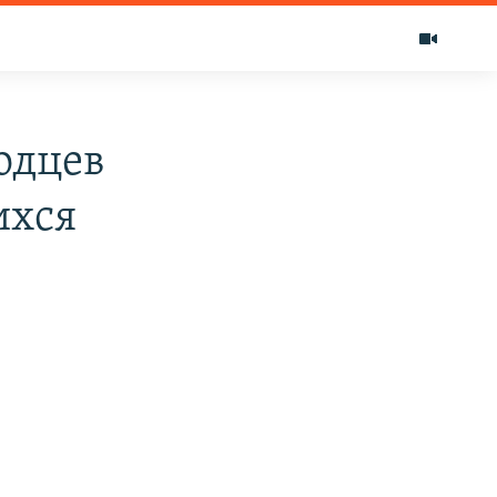
одцев
ихся