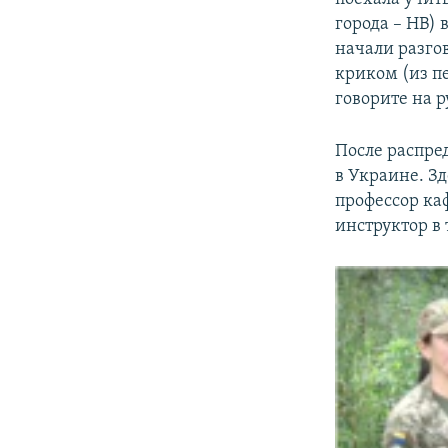
города – НВ) 
начали разгов
криком (из пе
говорите на р
После распред
в Украине. Зд
профессор ка
инструктор в 