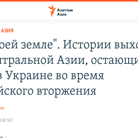
 АЗИЯ
воей земле". Истории вых
нтральной Азии, остающ
в Украине во время
йского вторжения
мя
 08:50
ся