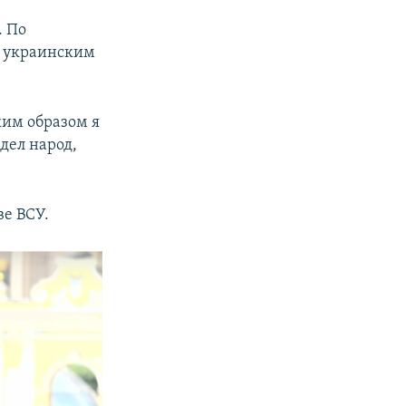
. По
и украинским
ким образом я
дел народ,
ве ВСУ.