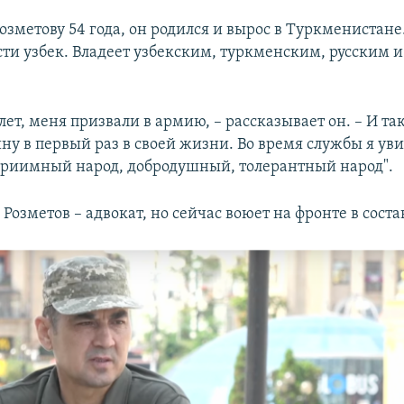
озметову
54 года, он родился и вырос в Туркменистане
ти узбек. Владеет узбекским, туркменским, русским 
лет, меня призвали в армию, – рассказывает он. – И та
ну в первый раз в своей жизни. Во время службы я уви
приимный народ, добродушный, толерантный народ".
Розметов – адвокат, но сейчас воюет на фронте в соста