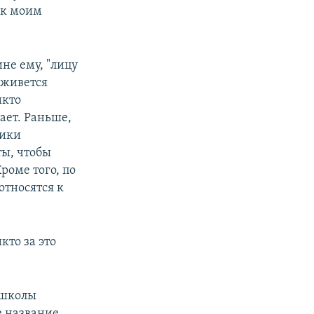
 к моим
не ему, "лицу
 живется
икто
ает. Раньше,
ники
ы, чтобы
Кроме того, по
относятся к
кто за это
 школы
е название