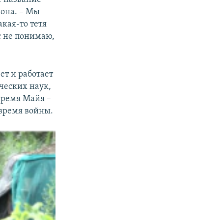
 она. – Мы
акая-то тетя
с не понимаю,
ет и работает
ических наук,
время Майя –
 время войны.