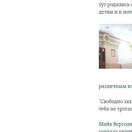
тут родились
детям и к мое
различным к
"Свободно за
тебя не трога
Майя Верголя
поехала учит