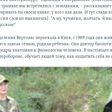
в трамвае мы встретились с земляками, – рассказывает
аривать на своем языке: у кого как дела. И тут сзади к
сни слов не выкинешь): "А ну, чучмеки, молчать. Я ва
усском!"
еления Верголяс переехала в Киев, с 1989 года она жив
есь завела семью, родила ребенка. Она доктор биолог
федры анатомии и физиологии человека. В настоящее 
теробороне,
обучает людей тому, как защитить себя во