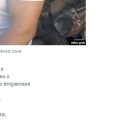
овчан плов
ил
но о
о вторжения
.
ми,