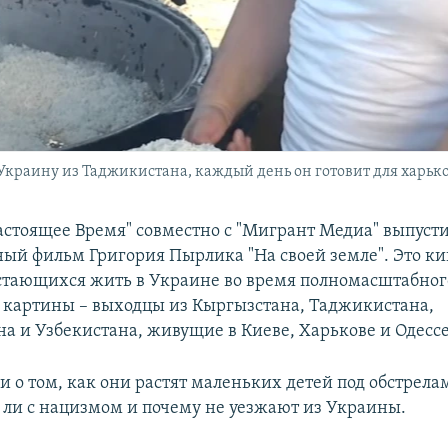
Украину из Таджикистана, каждый день он готовит для харьк
астоящее Время" совместно с "Мигрант Медиа" выпуст
ый фильм Григория Пырлика "На своей земле". Это ки
стающихся жить в Украине во время полномасштабног
и картины – выходцы из Кыргызстана, Таджикистана,
а и Узбекистана, живущие в Киеве, Харькове и Одессе
и о том, как они растят маленьких детей под обстрела
 ли с нацизмом и почему не уезжают из Украины.