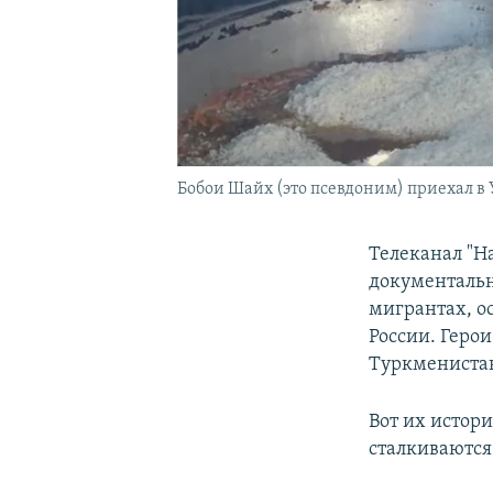
Бобои Шайх (это псевдоним) приехал в 
Телеканал "Н
документальн
мигрантах, о
России. Геро
Туркменистан
Вот их истори
сталкиваются