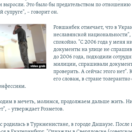
 и выросли. Это было бы предательством по отношению
й супруге", – говорит он.
Ровшанбек отмечает, что в Украи
неславянской национальности",
спокойно. "С 2006 года у меня н
документы на улице не спрашив
до 2006 года, подходили сотруд
милиции, спрашивали документ
проверить. А сейчас этого нет". 
его словам, в стране толерантно 
онфессиям.
ходим в мечеть, молимся, продолжаем дальше жить. Ни
ет", – утверждает Розметов.
с
родилась в Туркменистане, в городе Дашаузе. После
ься в Екатеринбург. "Однажды в Свердловске (советско