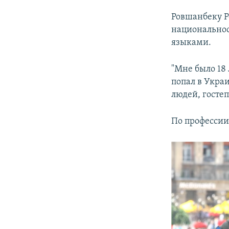
Ровшанбеку Р
национальнос
языками.
"Мне было 18 
попал в Украи
людей, госте
По профессии 