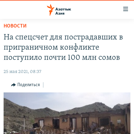
Доступность
ссылок
Вернуться
НОВОСТИ
к
ЦЕНТРАЛЬНАЯ АЗИЯ
На спецсчет для пострадавших в
основному
НОВОСТИ
КАЗАХСТАН
содержанию
приграничном конфликте
ВОЙНА В УКРАИНЕ
Вернутся
КЫРГЫЗСТАН
поступило почти 100 млн сомов
к
НА ДРУГИХ ЯЗЫКАХ
УЗБЕКИСТАН
главной
25 мая 2021, 08:37
ТАДЖИКИСТАН
ҚАЗАҚША
навигации
ПОДПИШИТЕСЬ НА НАС В СОЦСЕТЯХ
Вернутся
Поделиться
КЫРГЫЗЧА
к
ЎЗБЕКЧА
поиску
ТОҶИКӢ
Все сайты РСЕ/РС
TÜRKMENÇE