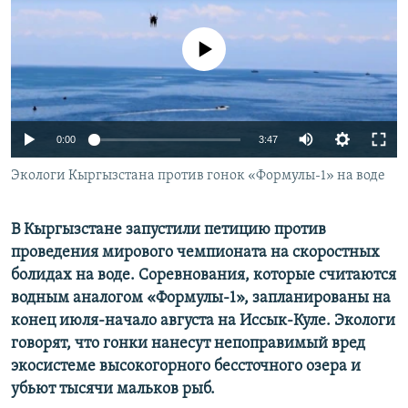
No media source currently available
Auto
0:00
3:47
240p
Экологи Кыргызстана против гонок «Формулы-1» на воде
360p
В Кыргызстане запустили петицию против
480p
Auto
240p
360p
480p
проведения мирового чемпионата на скоростных
720p
болидах на воде. Соревнования, которые считаются
720p
1080p
1080p
водным аналогом «Формулы-1», запланированы на
конец июля-начало августа на Иссык-Куле. Экологи
говорят, что гонки нанесут непоправимый вред
экосистеме высокогорного бессточного озера и
убьют тысячи мальков рыб.