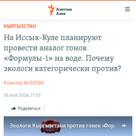
Доступность
ссылок
Вернуться
КЫРГЫЗСТАН
к
ЦЕНТРАЛЬНАЯ АЗИЯ
На Иссык-Куле планируют
основному
НОВОСТИ
КАЗАХСТАН
содержанию
провести аналог гонок
ВОЙНА В УКРАИНЕ
Вернутся
КЫРГЫЗСТАН
«Формулы-1» на воде. Почему
к
НА ДРУГИХ ЯЗЫКАХ
УЗБЕКИСТАН
экологи категорически против?
главной
ТАДЖИКИСТАН
ҚАЗАҚША
навигации
ПОДПИШИТЕСЬ НА НАС В СОЦСЕТЯХ
Камилла ВАЛИЕВА
Вернутся
КЫРГЫЗЧА
к
26 мая 2026, 17:33
ЎЗБЕКЧА
поиску
Поделиться
ТОҶИКӢ
Все сайты РСЕ/РС
TÜRKMENÇE
Экологи Кыргызстана против гонок «Формулы-1» на воде