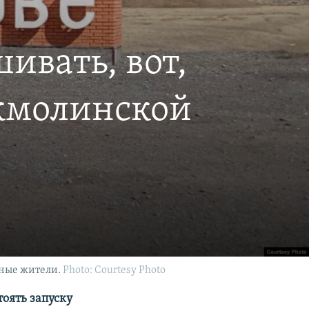
ивать, вот,
Акмолинской
тные жители.
Photo: Courtesy Photo
оять запуску