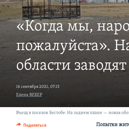
«Когда мы, наро
пожалуйста». Н
области заводят
16 сентября 2021, 07:13
Елена ВЕБЕР
Въезд в поселок Бестобе. На заднем плане — новая о
Попытки жите
Поделиться