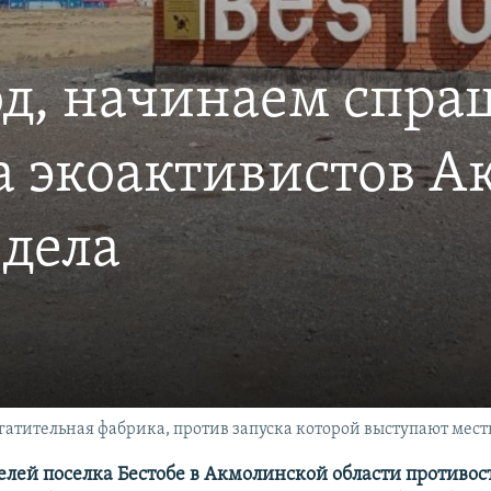
д, начинаем спраш
а экоактивистов 
 дела
богатительная фабрика, против запуска которой выступают мес
лей поселка Бестобе в Акмолинской области противост