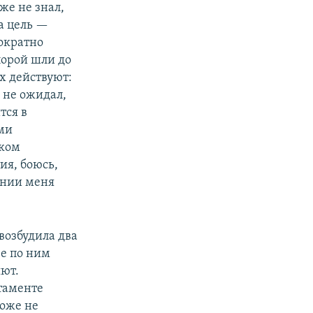
же не знал,
а цель —
ократно
порой шли до
х действуют:
Я не ожидал,
тся в
ими
аком
ия, боюсь,
ении меня
возбудила два
ве по ним
яют.
таменте
тоже не