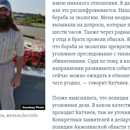
имею никакого отношения. Я да
как это расшифровывается. Наш
борьба за экологию. Меня неодн
вызывали на допросы, которые 
шести часов. Также через родны
у отца и брата провели обыски. 
что борьба за экологию преврати
уголовное преследование с так
обвинениями. Судя по тому, в к
направлении развиваются событ
сейчас можно ожидать в отнош
чего угодно, — говорит Катчиев.
Позже выяснилось, что полиция 
уголовных дела. В каком качест
проходит Катчиев, там не уточн
в, житель Бестобе
Конкретных заявителей в депар
полиции Акмолинской области 