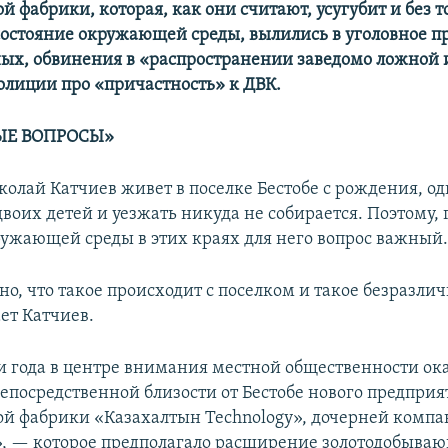
й фабрики, которая, как они считают, усугубит и без т
остояние окружающей среды, вылились в уголовное п
ых, обвинения в «распространении заведомо ложной
полиции про «причастность» к ДВК.
Е ВОПРОСЫ»
колай Катчиев живет в поселке Бестобе с рождения, о
воих детей и уезжать никуда не собирается. Поэтому, 
ружающей среды в этих краях для него вопрос важный.
о, что такое происходит с поселком и такое безразли
ет Катчиев.
и года в центре внимания местной общественности ок
непосредственной близости от Бестобе нового предпри
ой фабрики «Казахалтын Technology», дочерней комп
, — которое предполагало расширение золотодобыва