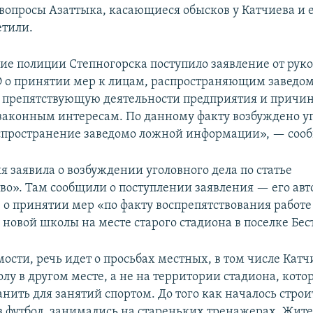
 вопросы Азаттыка, касающиеся обысков у Катчиева и 
етили.
ие полиции Степногорска поступило заявление от рук
О о принятии мер к лицам, распространяющим заведо
 препятствующую деятельности предприятия и причи
 законным интересам. По данному факту возбуждено у
аспространение заведомо ложной информации», — соо
 заявила о возбуждении уголовного дела по статье
во». Там сообщили о поступлении заявления — его авт
 о принятии мер «по факту воспрепятствования работе
 новой школы на месте старого стадиона в поселке Бес
ости, речь идет о просьбах местных, в том числе Катч
лу в другом месте, а не на территории стадиона, кот
нить для занятий спортом. До того как началось строи
 в футбол, занимались на стареньких тренажерах. Жит