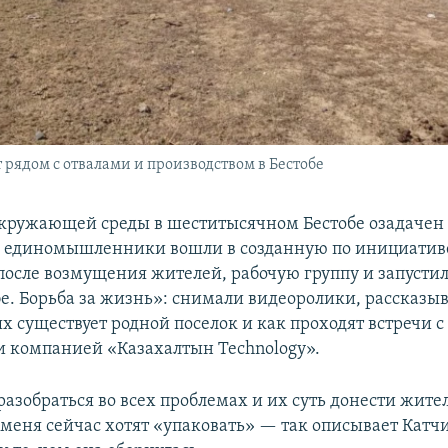
 рядом с отвалами и производством в Бестобе
кружающей среды в шеститысячном Бестобе озадачен 
 и единомышленники вошли
в созданную по инициати
после возмущения жителей, рабочую группу и запусти
е. Борьба за жизнь»: снимали видеоролики, рассказыв
ях существует родной поселок и как проходят встречи 
и компанией «Казахалтын Technology».
азобраться во всех проблемах и их суть донести жителя
 меня сейчас хотят «упаковать» — так описывает Катч