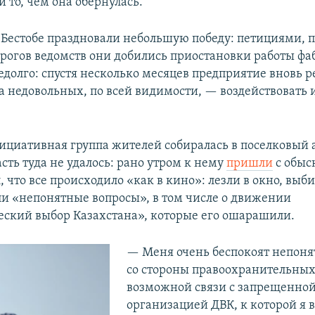
и то, чем она обернулась.
 Бестобе праздновали небольшую победу: петициями, 
рогов ведомств они добились приостановки работы фа
едолго: спустя несколько месяцев предприятие вновь 
 на недовольных, по всей видимости, — воздействовать
нициативная группа жителей собиралась в поселковый 
сть туда не удалось: рано утром к нему
пришли
с обыс
, что все происходило «как в кино»: лезли в окно, выби
ли «непонятные вопросы», в том числе о движении
ский выбор Казахстана», которые его ошарашили.
— Меня очень беспокоят непон
со стороны правоохранительных
возможной связи с запрещенно
организацией ДВК, к которой я 