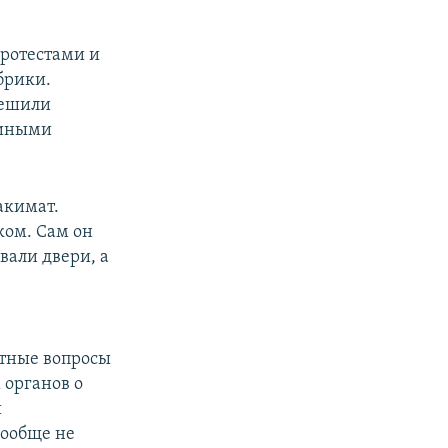
протестами и
брики.
решили
 иными
акимат.
ком. Сам он
вали двери, а
ятные вопросы
 органов о
й
вообще не