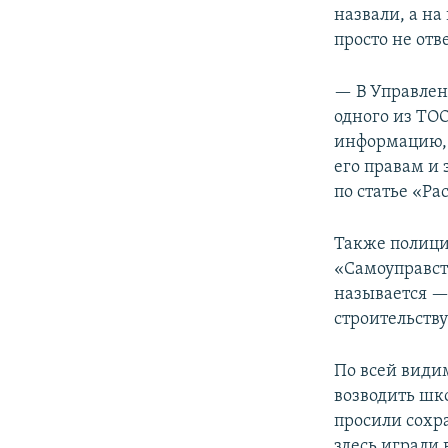
назвали, а на
просто не отв
— В Управлен
одного из ТО
информацию,
его правам и
по статье «Р
Также полиция
«Самоуправст
называется —
строительству
По всей видим
возводить шко
просили сохра
здесь играли