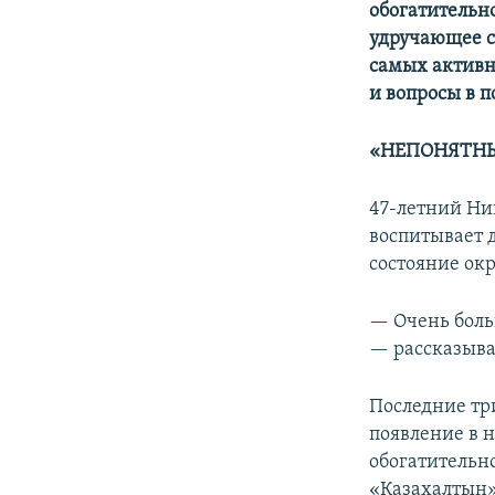
обогатительно
удручающее с
самых активн
и вопросы в 
«НЕПОНЯТНЫ
47-летний Ни
воспитывает д
состояние ок
— Очень больн
— рассказыва
Последние тр
появление в 
обогатительн
«Казахалтын»