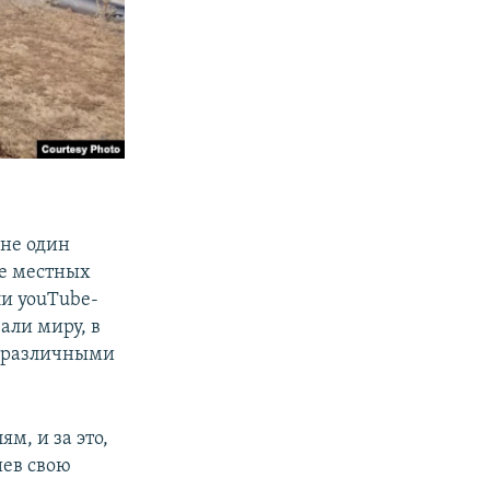
не один
ве местных
ли youTube-
али миру, в
с различными
м, и за это,
иев свою