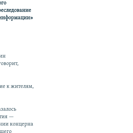
ого
реследование
 информации»
дин
говорит,
чие к жителям,
азалось
ятия —
ании концерна
ющего