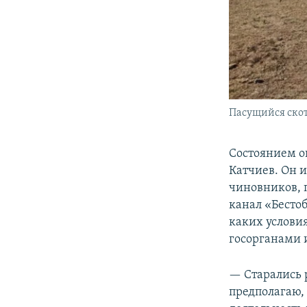
Пасущийся скот
Состоянием о
Катчиев. Он
чиновников, 
канал «Бестоб
каких услови
госорганами 
— Старались р
предполагаю,