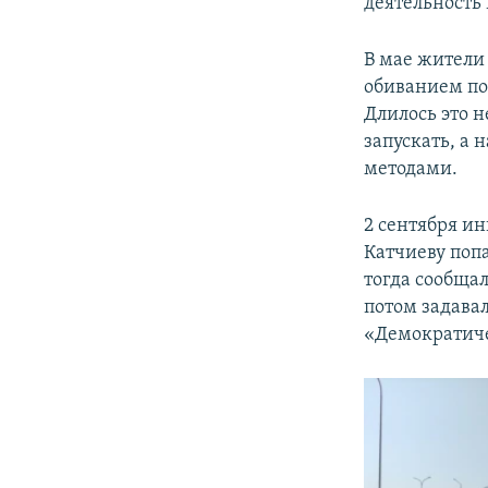
деятельность 
В мае жители
обиванием по
Длилось это н
запускать, а
методами.
2 сентября и
Катчиеву попа
тогда сообщал
потом задава
«Демократиче