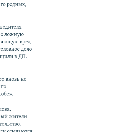
его родных,
оводителя
мо ложную
няющую вред
головное дело
бщили в ДП.
ор вновь не
 по
тобе».
иева,
орый жители
тельство,
ели ссылаются