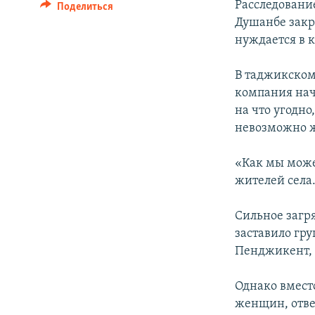
Расследовани
Поделиться
Душанбе закр
нуждается в 
В таджикском
компания нач
на что угодно
невозможно 
«Как мы можем
жителей села.
Сильное загр
заставило гр
Пенджикент, 
Однако вместо
женщин, отве