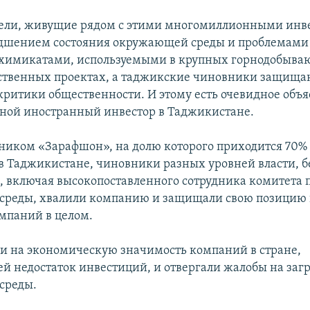
ели, живущие рядом с этими многомиллионными инв
удшением состояния окружающей среды и проблемами 
химикатами, используемыми в крупных горнодобыва
ственных проектах, а таджикские чиновники защища
критики общественности. И этому есть очевидное объя
вной иностранный инвестор в Таджикистане.
дником «Зарафшон», на долю которого приходится 70% 
в Таджикистане, чиновники разных уровней власти, 
и, включая высокопоставленного сотрудника комитета 
среды, хвалили компанию и защищали свою позицию
мпаний в целом.
и на экономическую значимость компаний в стране,
 недостаток инвестиций, и отвергали жалобы на заг
среды.