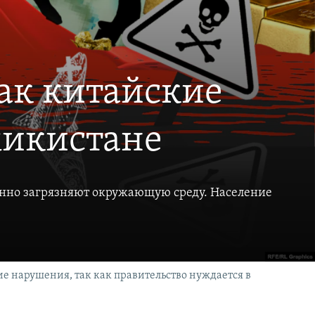
как китайские
жикистане
нно загрязняют окружающую среду. Население
е нарушения, так как правительство нуждается в