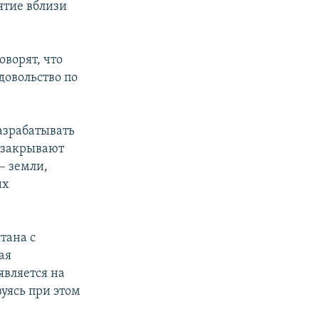
ятие вблизи
ворят, что
довольство по
азрабатывать
и закрывают
– земли,
их
тана с
ая
является на
уясь при этом