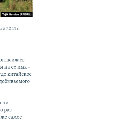
й 2023 г.
огласилась
ы на ее имя –
где китайское
 добываемого
а ни
о раз
 же самое