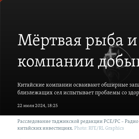
Мёртвая рыба и
компании добыв
Китайские компании осваивают обширные запа
близлежащих сел испытывает проблемы со здор
22 июля 2024, 18:25
Расследование таджикской редакции РСЕ/РС – Радио О
китайских инвестициях.
Photo: RFE/RL Graphics