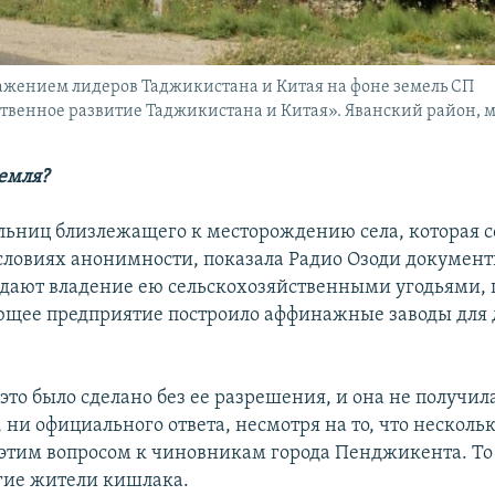
ажением лидеров Таджикистана и Китая на фоне земель СП
твенное развитие Таджикистана и Китая». Яванский район, ма
емля?
льниц близлежащего к месторождению села, которая с
условиях анонимности, показала Радио Озоди документ
дают владение ею сельскохозяйственными угодьями, 
щее предприятие построило аффинажные заводы для
 это было сделано без ее разрешения, и она не получил
ни официального ответа, несмотря на то, что нескольк
 этим вопросом к чиновникам города Пенджикента. То
угие жители кишлака.