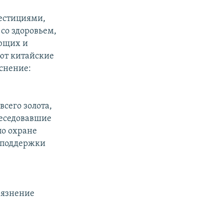
естициями,
со здоровьем,
ющих и
ют китайские
снение:
всего золота,
беседовавшие
по охране
 поддержки
рязнение