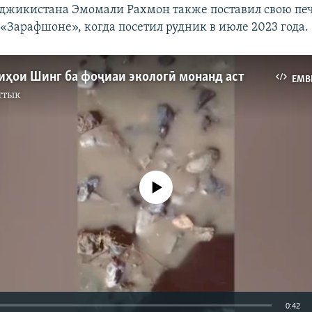
джикистана Эмомали Рахмон также поставил свою пе
«Зарафшоне», когда посетил рудник в июле 2023 года.
иҳои Шинг ба фоҷиаи экологӣ монанд аст
EMB
ттык
No media source currently available
0:42