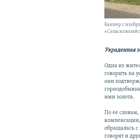
Баннер с изобр
«Сельскохозяйс
Украденная з
Одна из жите
говорить на 
они подтверж
горнодобываю
ими золота.
По ее словам,
компенсации, 
обращалась с
говорят и др