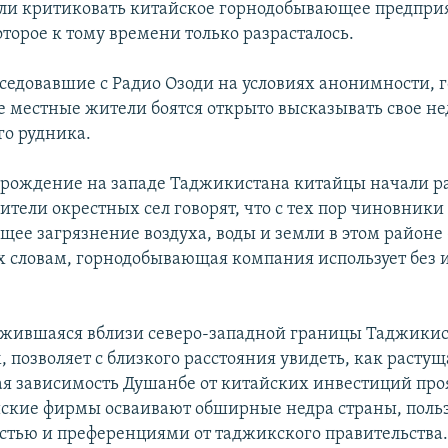
ли критиковать китайское горнодобывающее предпри
оторое к тому времени только разрасталось.
едовавшие с Радио Озоди на условиях анонимности, го
е местные жители боятся открыто высказывать свое не
го рудника.
орождение на западе Таджикистана китайцы начали р
Жители окрестных сел говорят, что с тех пор чиновник
ущее загрязнение воздуха, воды и земли в этом районе 
их словам, горнодобывающая компания использует без 
ожившаяся вблизи северо-западной границы Таджикис
 позволяет с близкого расстояния увидеть, как растущ
я зависимость Душанбе от китайских инвестиций про
йские фирмы осваивают обширные недра страны, польз
стью и преференциями от таджикского правительства.