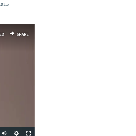
чать
ED
SHARE