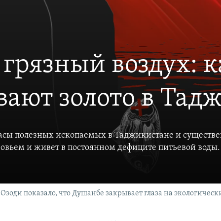
 грязный воздух: 
ают золото в Тад
сы полезных ископаемых в Таджикистане и существе
овьем и живет в постоянном дефиците питьевой воды.
зоди показало, что Душанбе закрывает глаза на экологически