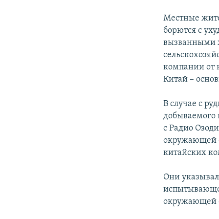
Местные жит
борются с ух
вызванными 
сельскохозяй
компании от 
Китай – осно
В случае с ру
добываемого 
с Радио Озод
окружающей 
китайских ко
Они указывал
испытывающей
окружающей 