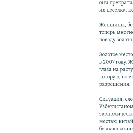
они прекрати
их поселка, к
Женщины, бес
теперь многи
поводу золото
Золотое мест
в 2007 году. 
глаза на раст
которую, по 
разрешения.
Ситуация, сл
Узбекистаном,
экономическа
местах: кита
безнаказанно