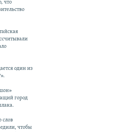
, что
вительство
тайская
ассчитывали
ало
ается один из
».
фшон»
жащий город
шлака.
о слов
редили, чтобы