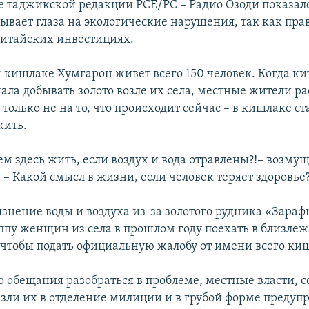
е таджикской редакции РСЕ/РС – Радио Озоди показало
ывает глаза на экологические нарушения, так как пра
китайских инвестициях.
 кишлаке Хумгарон живет всего 150 человек. Когда ки
ала добывать золото возле их села, местные жители р
, только не на то, что происходит сейчас – в кишлаке ст
жить.
 здесь жить, если воздух и вода отравлены?!– возмущ
 – Какой смысл в жизни, если человек теряет здоровье?
язнение воды и воздуха из-за золотого рудника «Зара
уппу женщин из села в прошлом году поехать в близле
чтобы подать официальную жалобу от имени всего ки
 обещания разобраться в проблеме, местные власти, с
зли их в отделение милиции и в грубой форме предуп