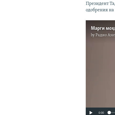
Президент Та
одобрения на 
Марги моҳ
by
Радио Аза
0:00