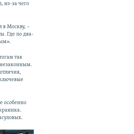
, из-за чего
л в Москву, –
ы. Где по два-
рым».
тогам так
 незаконным.
отличия,
 ключевые
е особенно
краинка.
асуловых.