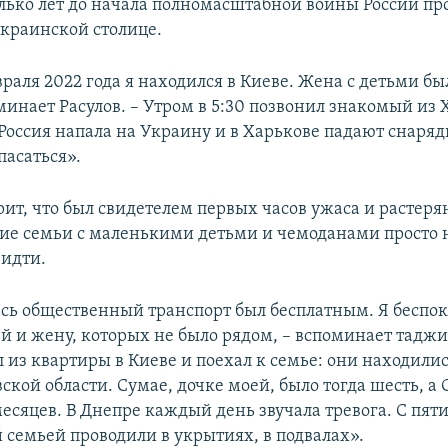
олько лет до начала полномасштабной войны России п
украинской столице.
раля 2022 года я находился в Киеве. Жена с детьми бы
минает Расулов. – Утром в 5:30 позвонил знакомый из 
 Россия напала на Украину и в Харькове падают снаряд
пасаться».
рит, что был свидетелем первых часов ужаса и растер
гие семьи с маленькими детьми и чемоданами просто н
 идти.
весь общественный транспорт был бесплатным. Я беспок
тей и жену, которых не было рядом, – вспоминает тадж
 из квартиры в Киеве и поехал к семье: они находилис
кой области. Сумае, дочке моей, было тогда шесть, а 
месяцев. В Днепре каждый день звучала тревога. С пяти
 семьей проводили в укрытиях, в подвалах».