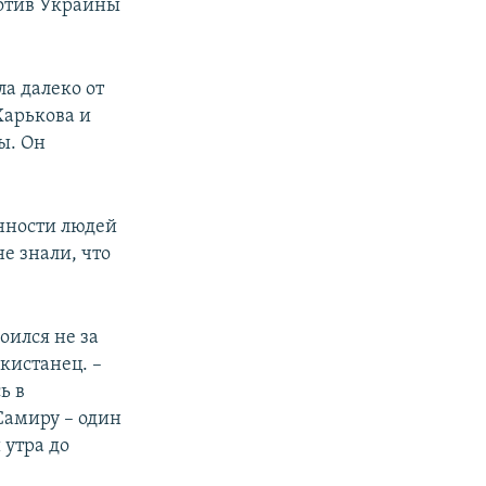
ротив Украины
ла далеко от
Харькова и
ы. Он
янности людей
е знали, что
оился не за
икистанец. –
ь в
Самиру – один
 утра до