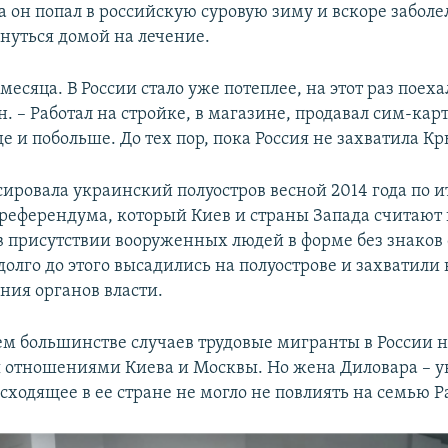
он попал в российскую суровую зиму и вскоре заболел
нуться домой на лечение.
месяца. В России стало уже потеплее, на этот раз поеха
. – Работал на стройке, в магазине, продавал сим-карт
де и побольше. До тех пор, пока Россия не захватила К
сировала украинский полуостров весной 2014 года по и
референдума, который Киев и страны Запада считают
в присутствии вооруженных людей в форме без знаков 
долго до этого высадились на полуострове и захватили
ния органов власти.
м большинстве случаев трудовые мигранты в России н
 отношениями Киева и Москвы. Но жена Диловара – у
сходящее в ее стране не могло не повлиять на семью Р