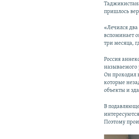
Таджикистана 
пришлось вер
«Лечился два 
вспоминает он
три месяца, г
Россия аннек
называемого 
Он проходил 
которые неза
объекты и зда
В подавляюще
интересуются
Поэтому прои