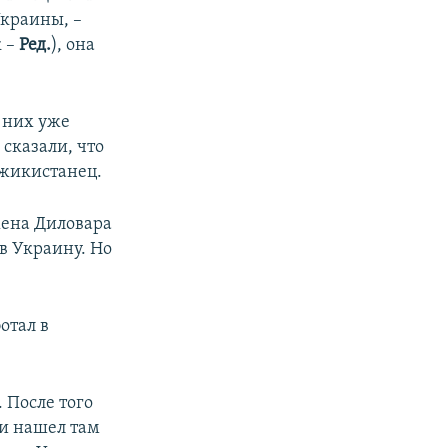
Украины, –
к –
Ред.
), она
я них уже
 сказали, что
джикистанец.
жена Диловара
в Украину. Но
отал в
 После того
 и нашел там