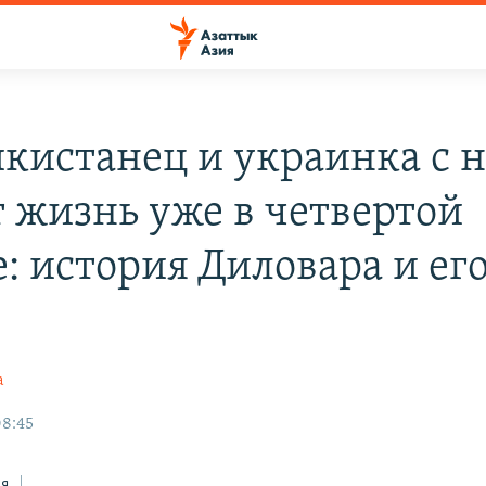
кистанец и украинка с н
т жизнь уже в четвертой
: история Диловара и ег
а
08:45
ся