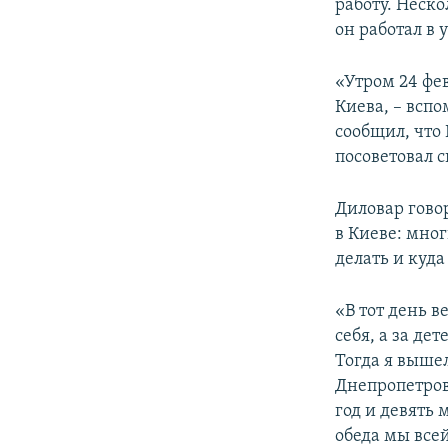
работу. Неск
он работал в 
«Утром 24 фев
Киева, – вспо
сообщил, что
посоветовал с
Диловар гово
в Киеве: мно
делать и куда
«В тот день 
себя, а за де
Тогда я вышел
Днепропетровс
год и девять 
обеда мы всей