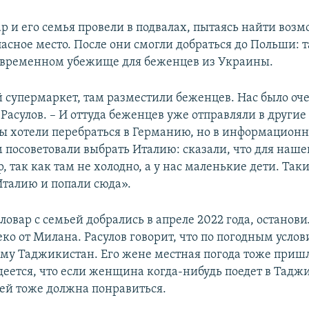
р и его семья провели в подвалах, пытаясь найти воз
пасное место. После они смогли добраться до Польши: 
 временном убежище для беженцев из Украины.
 супермаркет, там разместили беженцев. Нас было оче
Расулов. – И оттуда беженцев уже отправляли в другие
ы хотели перебраться в Германию, но в информационн
 посоветовали выбрать Италию: сказали, что для наше
 так как там не холодно, а у нас маленькие дети. Так
талию и попали сюда».
овар с семьей добрались в апреле 2022 года, останови
ко от Милана. Расулов говорит, что по погодным усло
му Таджикистан. Его жене местная погода тоже пришл
деется, что если женщина когда-нибудь поедет в Таджи
ей тоже должна понравиться.