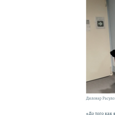
Диловар Расулов
«До того как 