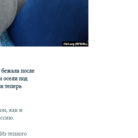
 бежала после
и осели под
и теперь
он, как и
оссию.
 Из теплого